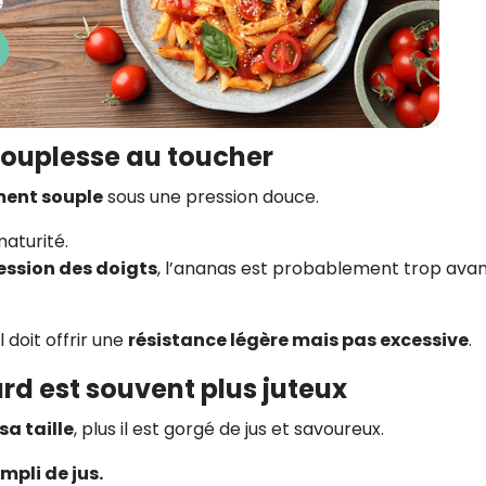
 souplesse au toucher
ment souple
sous une pression douce.
maturité.
ression des doigts
, l’ananas est probablement trop ava
l doit offrir une
résistance légère mais pas excessive
.
urd est souvent plus juteux
sa taille
, plus il est gorgé de jus et savoureux.
mpli de jus.