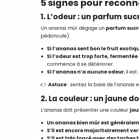
5 signes pour recon
1. L’odeur : un parfum suc
Un ananas mûr dégage un
parfum sucré
pédoncule).
Si l’ananas sent bon le fruit exotiq
Si l’odeur est trop forte, fermentée
commence à se détériorer.
Si l’ananas n’a aucune odeur
, il e
👉
Astuce
: sentez la base de l’ananas e
2. La couleur : un jaune d
L’ananas doit présenter une couleur
jau
Un ananas bien mûr est générale
S’il est encore majoritairement ver
S’il est très foncé avec des taches