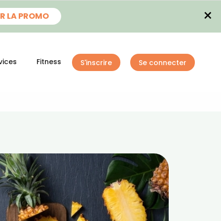
×
R LA PROMO
vices
Fitness
S'inscrire
Se connecter