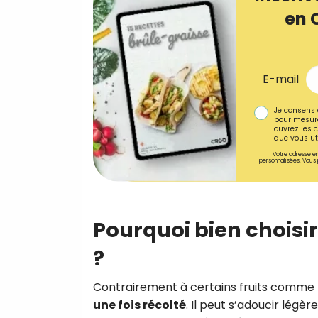
en 
E-mail
Je consens 
pour mesure
ouvrez les c
que vous uti
Votre adresse em
personnalisées. Vous 
Pourquoi bien choisi
?
Contrairement à certains fruits comme 
une fois récolté
. Il peut s’adoucir lég