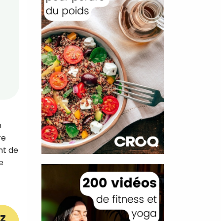
n
re
nt de
e
z