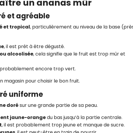
naître un ananas mûr
ré et agréable
 et tropical
, particulièrement au niveau de la base (prè
ue
, il est prêt à être dégusté.
 ou alcoolisée
, cela signifie que le fruit est trop mûr et
st probablement encore trop vert.
n magasin pour choisir le bon fruit.
oré uniforme
ne doré
sur une grande partie de sa peau.
ment jaune-orange
du bas jusqu’à la partie centrale.
t
, il est probablement trop jeune et manque de sucre.
 brunes
, il est peut-être en train de pourrir.