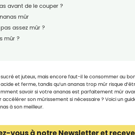
as avant de le couper ?
 ananas mûr
t pas assez mûr ?
s mûr ?
, sucré et juteux, mais encore faut-il le consommer au bo
cide et ferme, tandis qu’un ananas trop mûr risque d’êt
mment savoir si votre ananas est parfaitement mûr ava
r accélérer son mûrissement si nécessaire ? Voici un guid
nas à son meilleur.
ez-vous à notre Newsletter et receve