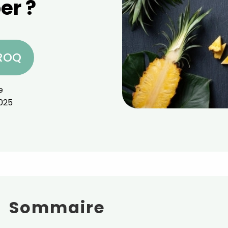
er ?
CROQ
e
025
Sommaire