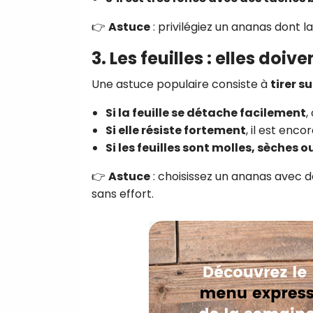
👉
Astuce
: privilégiez un ananas dont l
3. Les feuilles : elles doi
Une astuce populaire consiste à
tirer s
Si la feuille se détache facilement
,
Si elle résiste fortement
, il est enco
Si les feuilles sont molles, sèches o
👉
Astuce
: choisissez un ananas avec d
sans effort.