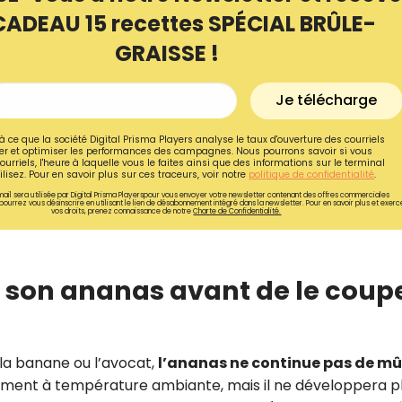
CADEAU 15 recettes SPÉCIAL BRÛLE-
GRAISSE !
Je télécharge
à ce que la société Digital Prisma Players analyse le taux d'ouverture des courriels
r et optimiser les performances des campagnes. Nous pourrons savoir si vous
ourriels, l'heure à laquelle vous le faites ainsi que des informations sur le terminal
lisez. Pour en savoir plus sur ces traceurs, voir notre
politique de confidentialité
.
ail sera utilisée par Digital Prisma Playerspour vous envoyer votre newsletter contenant des offres commerciales
pourrez vous désinscrire en utilisant le lien de désabonnement intégré dans la newsletter. Pour en savoir plus et exerc
vos droits, prenez connaissance de notre
Charte de Confidentialité.
r son ananas avant de le coup
Recevez gratuitemen
recettes inédites de
!
la banane ou l’avocat,
l’ananas ne continue pas de mû
èrement à température ambiante, mais il ne développera p
Ainsi que la newsletter promotio