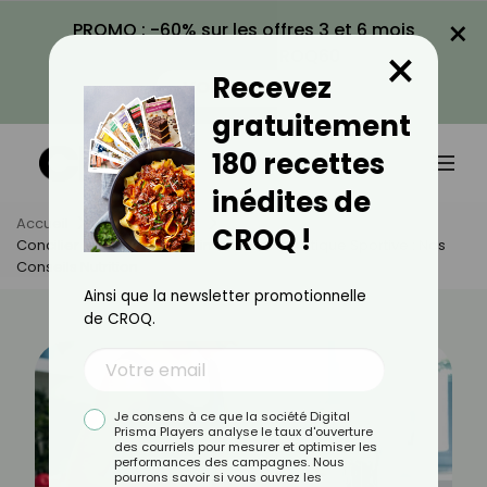
×
PROMO : -60% sur les offres 3 et 6 mois
×
avec le code CROQ60
Recevez
VOIR LA PROMO
gratuitement
180 recettes
inédites de
Accueil
Actus
Sport
CROQ !
Concilier Rééquilibrage Alimentaire Et Pratique Sportive : Nos
Conseils Nutrition
Ainsi que la newsletter promotionnelle
de CROQ.
Je consens à ce que la société Digital
Prisma Players analyse le taux d'ouverture
des courriels pour mesurer et optimiser les
performances des campagnes. Nous
pourrons savoir si vous ouvrez les