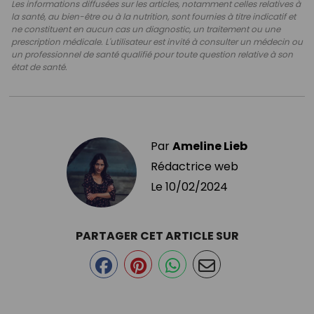
Les informations diffusées sur les articles, notamment celles relatives à
la santé, au bien-être ou à la nutrition, sont fournies à titre indicatif et
ne constituent en aucun cas un diagnostic, un traitement ou une
prescription médicale. L'utilisateur est invité à consulter un médecin ou
un professionnel de santé qualifié pour toute question relative à son
état de santé.
Par
Ameline Lieb
Rédactrice web
Le
10/02/2024
PARTAGER CET ARTICLE SUR