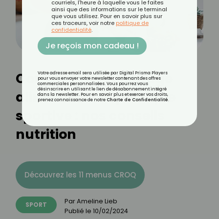
courriels, l'heure à laquelle vous le faites
ainsi que des informations sur le terminal
que vous utilisez. Pour en savoir plus sur
ces traceurs, voir notre
politique de
confidentialité
.
Je reçois mon cadeau !
Concilier rééquilibrage
Votre adresse email sera utilisée par Digital Prisma Players
pour vous envoyer votre newsletter contenant des offres
commerciales personnalisées. Vous pourrez vous
désinscrire en utilisant le lien de désabonnement intégré
alimentaire et pratique
dans la newsletter. Pour en savoir plus et exercer vos droits,
prenez connaissance de notre
Charte de Confidentialité
.
sportive : nos conseils
nutrition
Découvrez les 11 menus CROQ
Par
Ameline Lieb
SPORT
Publié le
10/02/2024