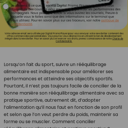
Je consens à ce que la société Digital Prisma Players analyse le taux
d'ouverture des courriels pour mesurer et optimiser les performances des
campagnes. Nous pourrons savoir si vous ouvrez les courriels, l'heure à
laquelle vous le faites ainsi que des informations sur le terminal que
vous utilisez. Pour en savoir plus sur ces traceurs, voir notre
politique de
confidentialité
.
Votre adresse email sera utilisée par Digital Prisma Playerspour vous envoyer votre newsletter contenant des
offres commerciales personnalisées. Vous pourrez vous désinscrire en utilisant le lien de désabonnement
intégré dans la newsletter. Pour en savoir plus et exercer vos droits, prenez connaissance de notre
Charte de
Confidentialité.
Lorsqu’on fait du sport, suivre un rééquilibrage
alimentaire est indispensable pour améliorer ses
performances et atteindre ses objectifs sportifs.
Pourtant, il n’est pas toujours facile de concilier de la
bonne manière son rééquilibrage alimentaire avec sa
pratique sportive, autrement dit, d’adopter
l’alimentation qu’il nous faut en fonction de son profil
et selon que l’on veut perdre du poids, maintenir sa
forme ou se muscler. Comment concilier