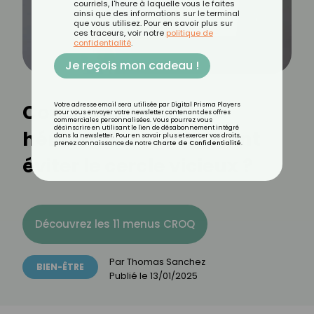
courriels, l'heure à laquelle vous le faites
ainsi que des informations sur le terminal
que vous utilisez. Pour en savoir plus sur
ces traceurs, voir notre
politique de
confidentialité
.
Je reçois mon cadeau !
Constipation et
Votre adresse email sera utilisée par Digital Prisma Players
pour vous envoyer votre newsletter contenant des offres
commerciales personnalisées. Vous pourrez vous
désinscrire en utilisant le lien de désabonnement intégré
hémorroïdes : comment
dans la newsletter. Pour en savoir plus et exercer vos droits,
prenez connaissance de notre
Charte de Confidentialité
.
éviter le cercle vicieux ?
Découvrez les 11 menus CROQ
Par
Thomas Sanchez
BIEN-ÊTRE
Publié le
13/01/2025