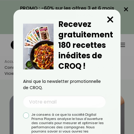
×
PROMO : -60% sur les offres 3 et 6 mois
×
avec le code CROQ60
Recevez
VOIR LA PROMO
gratuitement
180 recettes
inédites de
Accueil
Actus
Bien-Être
CROQ !
Constipation Et Hémorroïdes : Comment Éviter Le Cercle
Vicieux ?
Ainsi que la newsletter promotionnelle
de CROQ.
Je consens à ce que la société Digital
Prisma Players analyse le taux d'ouverture
des courriels pour mesurer et optimiser les
performances des campagnes. Nous
pourrons savoir si vous ouvrez les