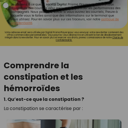
Je consens à ce que la société Digital Prisma Players analyse le taux
d'ouverture des courriels pour mesurer et optimiser les performances des
campagnes. Nous pourrons savoir si vous ouvrez les courriels, l'heure à
laquelle vous le faites ainsi que des informations sur le terminal que
vous utilisez. Pour en savoir plus sur ces traceurs, voir notre
politique de
confidentialité
.
Votre adresse email sera utilisée par Digital Prisma Playerspour vous envoyer votre newsletter contenant des
offres commerciales personnalisées. Vous pourrez vous désinscrire en utilisant le lien de désabonnement
intégré dans la newsletter. Pour en savoir plus et exercer vos droits, prenez connaissance de notre
Charte de
Confidentialité.
Comprendre la
constipation et les
hémorroïdes
1. Qu’est-ce que la constipation ?
La constipation se caractérise par :