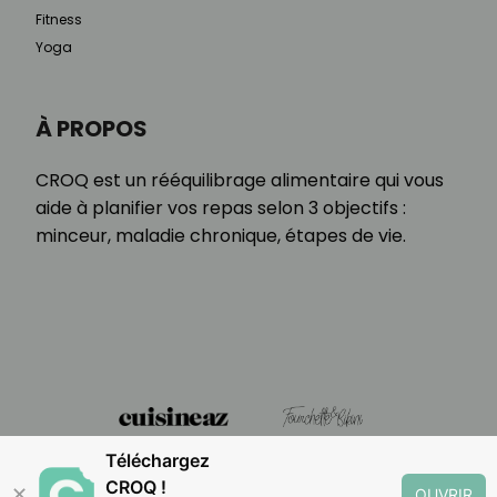
Fitness
Yoga
À PROPOS
CROQ est un rééquilibrage alimentaire qui vous
aide à planifier vos repas selon 3 objectifs :
minceur, maladie chronique, étapes de vie.
Téléchargez
CROQ !
✕
OUVRIR