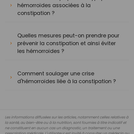
hémorroïdes associées à la
constipation ?
Quelles mesures peut-on prendre pour
prévenir la constipation et ainsi éviter
les hémorroïdes ?
Comment soulager une crise
d'hémorroïdes liée à la constipation ?
Les informations diffusées sur les articles, notamment celles relatives à
la santé, au bien-être ou à la nutrition, sont fournies à titre indicatif et
ne constituent en aucun cas un diagnostic, un traitement ou une
prescription médicale. L'utilisateur est invité à consulter un médecin ou