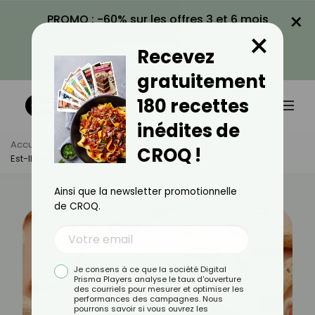
×
PROMO : -60% sur les offres 3 et 6 mois
×
avec le code CROQ60
Recevez
VOIR LA PROMO
gratuitement
180 recettes
inédites de
Accueil
Actus
Alimentation
CROQ !
Est-Il Bon De Manger Des Arachides Le Soir ?
Ainsi que la newsletter promotionnelle
de CROQ.
Je consens à ce que la société Digital
Prisma Players analyse le taux d'ouverture
des courriels pour mesurer et optimiser les
performances des campagnes. Nous
pourrons savoir si vous ouvrez les