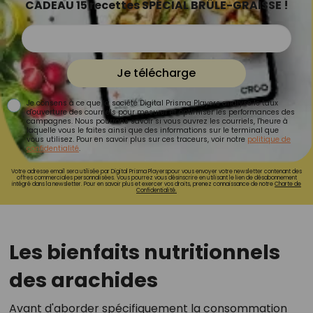
CADEAU 15 recettes SPÉCIAL BRÛLE-GRAISSE !
Je télécharge
Je consens à ce que la société Digital Prisma Players analyse le taux
d'ouverture des courriels pour mesurer et optimiser les performances des
campagnes. Nous pourrons savoir si vous ouvrez les courriels, l'heure à
laquelle vous le faites ainsi que des informations sur le terminal que
vous utilisez. Pour en savoir plus sur ces traceurs, voir notre
politique de
confidentialité
.
Votre adresse email sera utilisée par Digital Prisma Playerspour vous envoyer votre newsletter contenant des
offres commerciales personnalisées. Vous pourrez vous désinscrire en utilisant le lien de désabonnement
intégré dans la newsletter. Pour en savoir plus et exercer vos droits, prenez connaissance de notre
Charte de
Confidentialité.
Les bienfaits nutritionnels
des arachides
Avant d'aborder spécifiquement la consommation