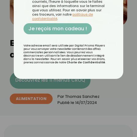
courriels, l'heure à laquelle vous le faites
ainsi que des informations sur le terminal
que vous utilisez. Pour en savoir plus sur
ces traceurs, voir notre
politique de
confidentialité
.
Je reçois mon cadeau !
Est-il bon de manger des
Votre adresse email sera utilisée par Digital Prisma Players
pour vous envoyer votre newsletter contenant des offres
arachides le soir ?
commerciales personnalisées. Vous pourrez vous
désinscrire en utilisant le lien de désabonnement intégré
dans la newsletter. Pour en savoir plus et exercer vos droits,
prenez connaissance de notre
Charte de Confidentialité
.
Découvrez les 11 menus CROQ
Par
Thomas Sanchez
ALIMENTATION
Publié le
14/07/2024