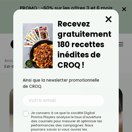
×
PROMO : -60% sur les offres 3 et 6 mois
×
avec le code CROQ60
Recevez
VOIR LA PROMO
gratuitement
180 recettes
inédites de
Accueil
Actus
Minceur
CROQ !
Est-Il Possible De Perdre 3 Kilos En 1 Semaine ?
Ainsi que la newsletter promotionnelle
de CROQ.
Je consens à ce que la société Digital
Prisma Players analyse le taux d'ouverture
des courriels pour mesurer et optimiser les
performances des campagnes. Nous
pourrons savoir si vous ouvrez les