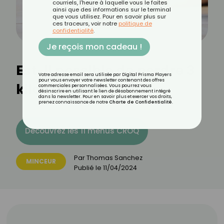
courriels, l'heure à laquelle vous le faites
ainsi que des informations sur le terminal
que vous utilisez. Pour en savoir plus sur
ces traceurs, voir notre
politique de
confidentialité
.
Je reçois mon cadeau !
Est-il possible de perdre 3
Votre adresse email sera utilisée par Digital Prisma Players
pour vous envoyer votre newsletter contenant des offres
kilos en 1 semaine ?
commerciales personnalisées. Vous pourrez vous
désinscrire en utilisant le lien de désabonnement intégré
dans la newsletter. Pour en savoir plus et exercer vos droits,
prenez connaissance de notre
Charte de Confidentialité
.
Découvrez les 11 menus CROQ
Par
Thomas Sanchez
MINCEUR
Publié le
11/04/2024