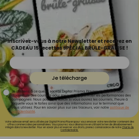
Inscrivez-vous à notre Newsletter et recevez en
CADEAU 15 recettes SPÉCIAL BRÛLE-GRAISSE !
Je télécharge
Je consens à ce que la société Digital Prisma Players analyse le taux
d'ouverture des courriels pour mesurer et optimiser les performances des
campagnes. Nous pourrons savoir si vous ouvrez les courriels, l'heure à
laquelle vous le faites ainsi que des informations sur le terminal que
vous utilisez. Pour en savoir plus sur ces traceurs, voir notre
politique de
confidentialité
.
Votre adresse email sera utilisée par Digital Prisma Playerspour vous envoyer votre newsletter contenant des
offres commerciales personnalisées. Vous pourrez vous désinscrire en utilisant le lien de désabonnement
intégré dans la newsletter. Pour en savoir plus et exercer vos droits, prenez connaissance de notre
Charte de
Confidentialité.