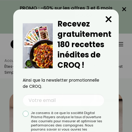
×
PROMO : -60% sur les offres 3 et 6 mois
×
avec le code CROQ60
Recevez
VOIR LA PROMO
gratuitement
180 recettes
inédites de
Accueil
Actus
Minceur
CROQ !
Êtes-Vous Vraiment Prêt(e) À Perdre Du Poids ? Faites Ce Test
Simple
Ainsi que la newsletter promotionnelle
de CROQ.
Je consens à ce que la société Digital
Prisma Players analyse le taux d'ouverture
des courriels pour mesurer et optimiser les
performances des campagnes. Nous
pourrons savoir si vous ouvrez les