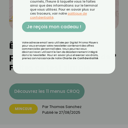
courriels, l'heure à laquelle vous le faites
ainsi que des informations sur le terminal
que vous utilisez. Pour en savoir plus sur
ces traceurs, voir notre
politique de
confidentialité
.
Je reçois mon cadeau !
Êtes-vous vraiment
Votre adresse email sera utilisée par Digital Prisma Players
pour vous envoyer votre newsletter contenant des offres
commerciales personnalisées. Vous pourrez vous
désinscrire en utilisant le lien de désabonnement intégré
prêt(e) à perdre du poids ?
dans la newsletter. Pour en savoir plus et exercer vos droits,
prenez connaissance de notre
Charte de Confidentialité
.
Faites ce test simple
Découvrez les 11 menus CROQ
Par
Thomas Sanchez
MINCEUR
Publié le
27/08/2025