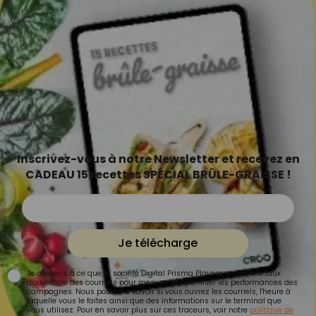
Inscrivez-vous à notre Newsletter et recevez en
CADEAU 15 recettes SPÉCIAL BRÛLE-GRAISSE !
Je télécharge
Je consens à ce que la société Digital Prisma Players analyse le taux
d'ouverture des courriels pour mesurer et optimiser les performances des
campagnes. Nous pourrons savoir si vous ouvrez les courriels, l'heure à
laquelle vous le faites ainsi que des informations sur le terminal que
vous utilisez. Pour en savoir plus sur ces traceurs, voir notre
politique de