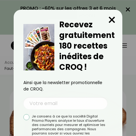
×
PROMO : -60% sur les offres 3 et 6 mois
×
avec le code CROQ60
Recevez
VOIR LA PROMO
gratuitement
180 recettes
inédites de
Accueil
Actus
Minceur
CROQ !
Faut-Il Manger Du Pain Complet Pour Maigrir ?
Ainsi que la newsletter promotionnelle
de CROQ.
Je consens à ce que la société Digital
Prisma Players analyse le taux d'ouverture
des courriels pour mesurer et optimiser les
performances des campagnes. Nous
pourrons savoir si vous ouvrez les