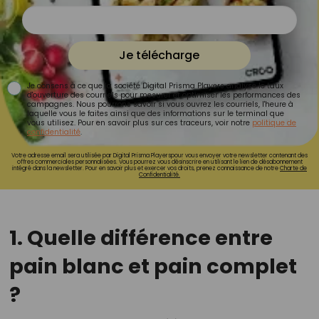
Je télécharge
Je consens à ce que la société Digital Prisma Players analyse le taux
d'ouverture des courriels pour mesurer et optimiser les performances des
campagnes. Nous pourrons savoir si vous ouvrez les courriels, l'heure à
laquelle vous le faites ainsi que des informations sur le terminal que
vous utilisez. Pour en savoir plus sur ces traceurs, voir notre
politique de
confidentialité
.
Votre adresse email sera utilisée par Digital Prisma Playerspour vous envoyer votre newsletter contenant des
offres commerciales personnalisées. Vous pourrez vous désinscrire en utilisant le lien de désabonnement
intégré dans la newsletter. Pour en savoir plus et exercer vos droits, prenez connaissance de notre
Charte de
Confidentialité.
1. Quelle différence entre
pain blanc et pain complet
?