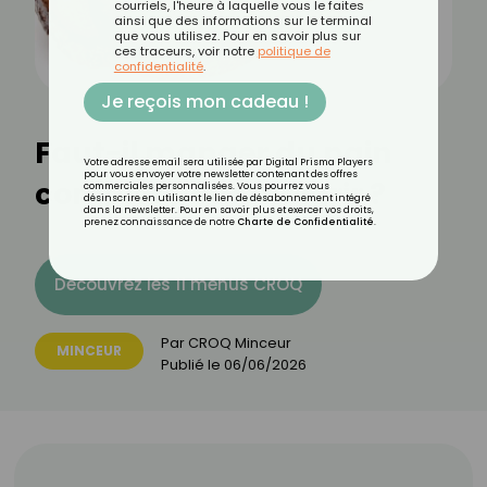
courriels, l'heure à laquelle vous le faites
ainsi que des informations sur le terminal
que vous utilisez. Pour en savoir plus sur
ces traceurs, voir notre
politique de
confidentialité
.
Je reçois mon cadeau !
Faut-il manger du pain
Votre adresse email sera utilisée par Digital Prisma Players
pour vous envoyer votre newsletter contenant des offres
complet pour maigrir ?
commerciales personnalisées. Vous pourrez vous
désinscrire en utilisant le lien de désabonnement intégré
dans la newsletter. Pour en savoir plus et exercer vos droits,
prenez connaissance de notre
Charte de Confidentialité
.
Découvrez les 11 menus CROQ
Par
CROQ Minceur
MINCEUR
Publié le
06/06/2026