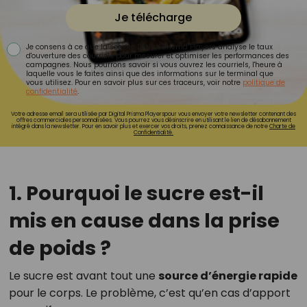
Je télécharge
Je consens à ce que la société Digital Prisma Players analyse le taux
d'ouverture des courriels pour mesurer et optimiser les performances des
campagnes. Nous pourrons savoir si vous ouvrez les courriels, l'heure à
laquelle vous le faites ainsi que des informations sur le terminal que
vous utilisez. Pour en savoir plus sur ces traceurs, voir notre
politique de
confidentialité
.
Votre adresse email sera utilisée par Digital Prisma Playerspour vous envoyer votre newsletter contenant des
offres commerciales personnalisées. Vous pourrez vous désinscrire en utilisant le lien de désabonnement
intégré dans la newsletter. Pour en savoir plus et exercer vos droits, prenez connaissance de notre
Charte de
Confidentialité.
1. Pourquoi le sucre est-il
mis en cause dans la prise
de poids ?
Le sucre est avant tout une
source d’énergie rapide
pour le corps. Le problème, c’est qu’en cas d’apport