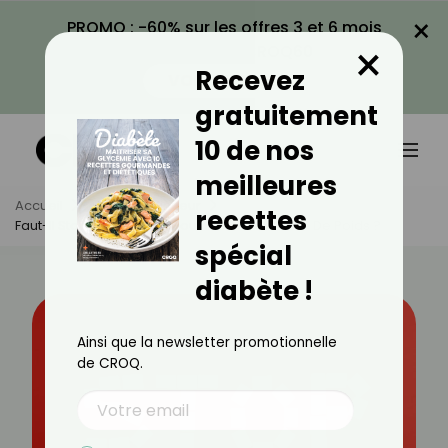
×
PROMO : -60% sur les offres 3 et 6 mois
×
avec le code CROQ60
Recevez
VOIR LA PROMO
gratuitement
10 de nos
meilleures
Accueil
Actus
Minceur
recettes
Faut-Il Stopper Le Sucre Pour Réussir Sa Perte De Poids ?
spécial
diabète !
Ainsi que la newsletter promotionnelle
de CROQ.