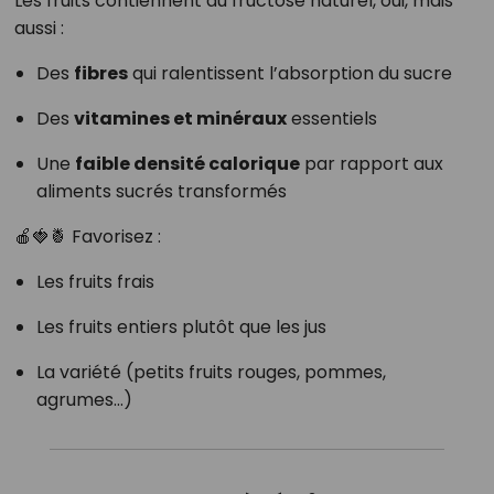
Les fruits contiennent du fructose naturel, oui, mais
aussi :
Des
fibres
qui ralentissent l’absorption du sucre
Des
vitamines et minéraux
essentiels
Une
faible densité calorique
par rapport aux
aliments sucrés transformés
🍎🍓🍍 Favorisez :
Les fruits frais
Les fruits entiers plutôt que les jus
La variété (petits fruits rouges, pommes,
agrumes…)