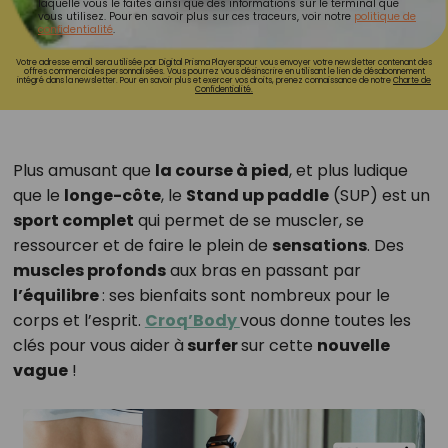
laquelle vous le faites ainsi que des informations sur le terminal que
vous utilisez. Pour en savoir plus sur ces traceurs, voir notre
politique de
confidentialité
.
Votre adresse email sera utilisée par Digital Prisma Playerspour vous envoyer votre newsletter contenant des
offres commerciales personnalisées. Vous pourrez vous désinscrire en utilisant le lien de désabonnement
intégré dans la newsletter. Pour en savoir plus et exercer vos droits, prenez connaissance de notre
Charte de
Confidentialité.
Plus amusant que
la course à pied
, et plus ludique
que le
longe-côte
, le
Stand up paddle
(SUP) est un
sport complet
qui permet de se muscler, se
ressourcer et de faire le plein de
sensations
. Des
muscles profonds
aux bras en passant par
l’équilibre
: ses bienfaits sont nombreux pour le
corps et l’esprit.
Croq’Body
vous donne toutes les
clés pour vous aider à
surfer
sur cette
nouvelle
vague
!