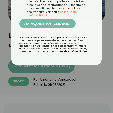
courriels, l'heure à laquelle vous le faites
ainsi que des informations sur le terminal
que vous utilisez. Pour en savoir plus sur
ces traceurs, voir notre
politique de
confidentialité
.
Je reçois mon cadeau !
L'allié du gainage, le stand
Votre adresse email sera utilisée par Digital Prisma Players
pour vous envoyer votre newsletter contenant des offres
up paddle
commerciales personnalisées. Vous pourrez vous
désinscrire en utilisant le lien de désabonnement intégré
dans la newsletter. Pour en savoir plus et exercer vos droits,
prenez connaissance de notre
Charte de Confidentialité
.
Découvrez les 11 menus CROQ
Par
Amandine Vanstaevel
SPORT
Publié le
01/08/2021