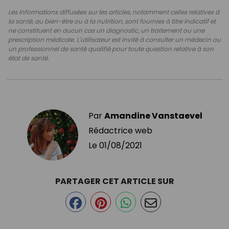
Les informations diffusées sur les articles, notamment celles relatives à
la santé, au bien-être ou à la nutrition, sont fournies à titre indicatif et
ne constituent en aucun cas un diagnostic, un traitement ou une
prescription médicale. L'utilisateur est invité à consulter un médecin ou
un professionnel de santé qualifié pour toute question relative à son
état de santé.
Par
Amandine Vanstaevel
Rédactrice web
Le
01/08/2021
PARTAGER CET ARTICLE SUR