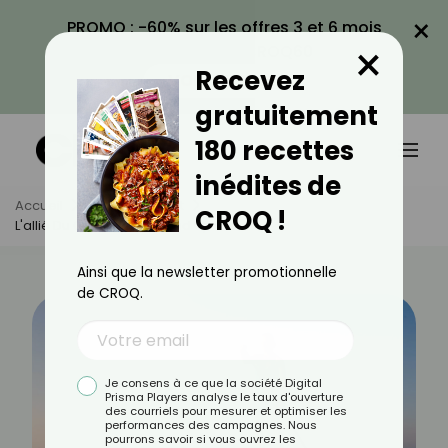
×
PROMO : -60% sur les offres 3 et 6 mois
×
avec le code CROQ60
Recevez
VOIR LA PROMO
gratuitement
180 recettes
inédites de
Accueil
Actus
Sport
CROQ !
L'allié Du Gainage, Le Stand Up Paddle
Ainsi que la newsletter promotionnelle
de CROQ.
Je consens à ce que la société Digital
Prisma Players analyse le taux d'ouverture
des courriels pour mesurer et optimiser les
performances des campagnes. Nous
pourrons savoir si vous ouvrez les