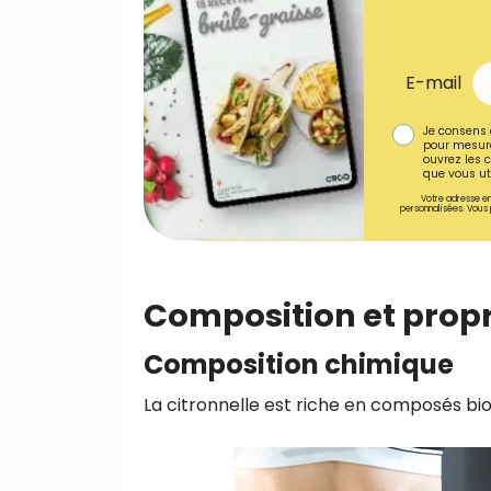
E-mail
Je consens 
pour mesure
ouvrez les c
que vous uti
Votre adresse em
personnalisées. Vous 
Composition et propri
Composition chimique
La citronnelle est riche en composés bi