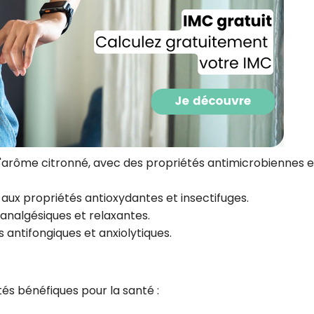
CROQ.
Je consens à ce que la société Digi
Prisma Players analyse le taux d'ou
des courriels pour mesurer et optim
performances des campagnes. No
pourrons savoir si vous ouvrez les co
l'heure à laquelle vous le faites ains
des informations sur le terminal qu
'arôme citronné, avec des propriétés antimicrobiennes e
utilisez. Pour en savoir plus sur ces 
voir notre
politique de confidentialit
aux propriétés antioxydantes et insectifuges.
Je reçois mon cadeau !
analgésiques et relaxantes.
 antifongiques et anxiolytiques.
Votre adresse email sera utilisée par Digital Prisma Playe
envoyer votre newsletter contenant des offres commercial
personnalisées. Vous pourrez vous désinscrire en utilisan
désabonnement intégré dans la newsletter. Pour en savoi
exercer vos droits, prenez connaissance de notre
Charte 
Confidentialité
.
tés bénéfiques pour la santé :