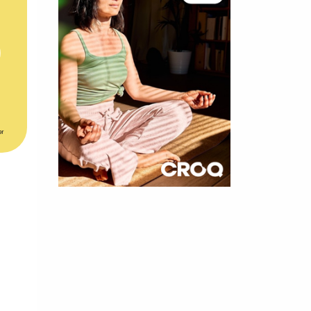
er
×
t 180
 CROQ
nnelle de