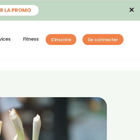
×
R LA PROMO
vices
Fitness
S'inscrire
Se connecter