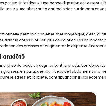
es gastro-intestinaux. Une bonne digestion est essentiell
elle assure une absorption optimale des nutriments et un
itronnelle peut avoir un effet thermogénique, c'est-à-di
 aider le corps à brûler plus de calories. Les composés a
gradation des graisses et augmenter la dépense énergéti
l'anxiété
 une prise de poids en augmentant la production de cortiso
 graisses, en particulier au niveau de l'abdomen. L'arôm
duire le stress et l'anxiété, contribuant ainsi indirectemen