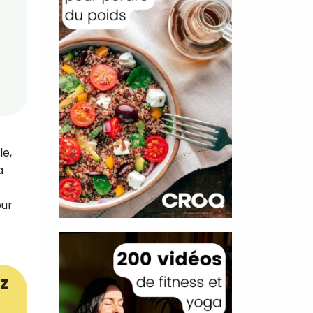
le,
a
our
z