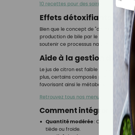
10 recettes pour des soirées saines et 
Effets détoxifiants
Bien que le concept de "détoxification" pa
production de bile par le foie, aidant ainsi
soutenir ce processus naturel de nettoy
Aide à la gestion du poi
Le jus de citron est faible en calories et 
plus, certains composés présents dans l
favorisant ainsi le métabolisme.
Retrouvez tous nos menus à personnali
Comment intégrer le jus d
Quantité modérée
:
Commencez avec l
tiède ou froide.