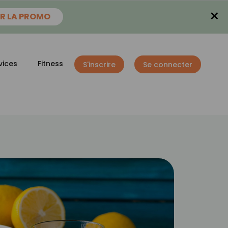
×
R LA PROMO
vices
Fitness
S'inscrire
Se connecter