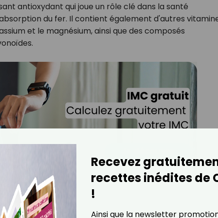
ssant antioxydant qui joue un rôle clé dans la santé
l'absorption du fer. Il contient également d'autres vitamin
tassium et le magnésium, ainsi que des composés
vonoïdes.
Recevez gratuitemen
recettes inédites de
!
?
e soir
Ainsi que la newsletter promotio