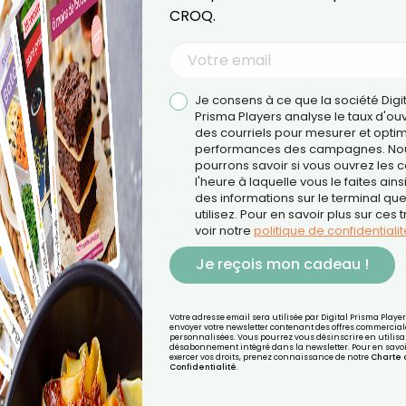
CROQ.
tion
eut favoriser une digestion plus aisée. La teneur en acide 
lus efficacement, réduisant ainsi le risque de ballonneme
Je consens à ce que la société Digi
ersonnes souffrant d'acidité gastrique élevée devraient
Prisma Players analyse le taux d'ou
des courriels pour mesurer et optim
performances des campagnes. No
pourrons savoir si vous ouvrez les co
me Immunitaire
l'heure à laquelle vous le faites ains
des informations sur le terminal qu
ts dans le citron soutiennent le système immunitaire, ce 
utilisez. Pour en savoir plus sur ces 
voir notre
politique de confidentialit
ndant les heures de repos lorsque le corps se répare et 
Je reçois mon cadeau !
Votre adresse email sera utilisée par Digital Prisma Playe
envoyer votre newsletter contenant des offres commercial
our de nombreux processus corporels. Ajouter du jus de c
personnalisées. Vous pourrez vous désinscrire en utilisan
désabonnement intégré dans la newsletter. Pour en savoi
n accrue de liquides, aidant ainsi à maintenir une
exercer vos droits, prenez connaissance de notre
Charte 
Confidentialité
.
nuit.