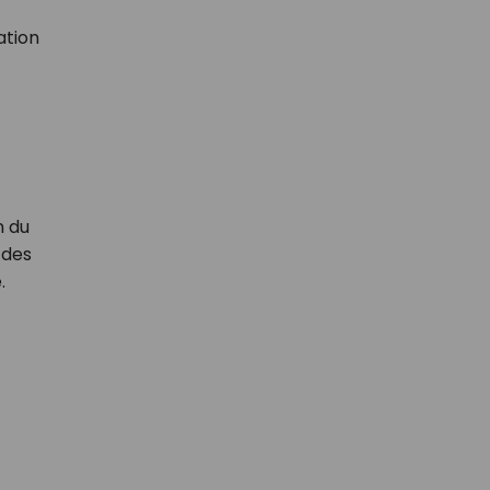
ation
n du
 des
.