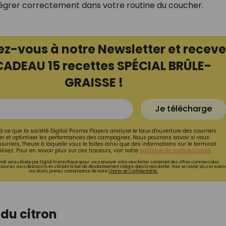
ntégrer correctement dans votre routine du coucher.
ez-vous à notre Newsletter et receve
CADEAU 15 recettes SPÉCIAL BRÛLE-
GRAISSE !
Je télécharge
à ce que la société Digital Prisma Players analyse le taux d'ouverture des courriels
r et optimiser les performances des campagnes. Nous pourrons savoir si vous
ourriels, l'heure à laquelle vous le faites ainsi que des informations sur le terminal
lisez. Pour en savoir plus sur ces traceurs, voir notre
politique de confidentialité
.
ail sera utilisée par Digital Prisma Playerspour vous envoyer votre newsletter contenant des offres commerciales
pourrez vous désinscrire en utilisant le lien de désabonnement intégré dans la newsletter. Pour en savoir plus et exerc
vos droits, prenez connaissance de notre
Charte de Confidentialité.
 du citron