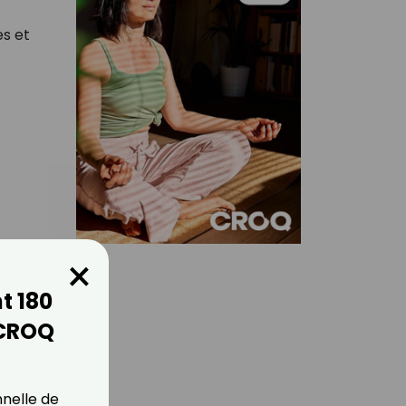
es et
×
t 180
 CROQ
nnelle de