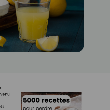
a
evenu
ets