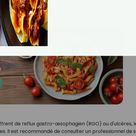
ons bio si possible, pour minimiser l'exposition aux pestic
ut éroder l'émail des dents. Il est conseillé de boire le mé
uche à l'eau claire après consommation.
ffrent de reflux gastro-œsophagien (RGO) ou d'ulcères, le
s. Il est recommandé de consulter un professionnel de 