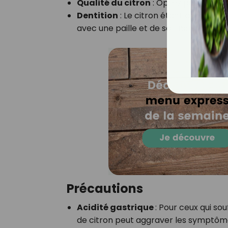
Qualité du citron
:
Optez pour des citr
Dentition
:
Le citron étant acide, il pe
avec une paille et de se rincer la bo
Précautions
Acidité gastrique
:
Pour ceux qui sou
de citron peut aggraver les symptôme