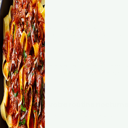
savoureuses
r les aliments soit sujet à débat, le citron stimule la
 à éliminer les toxines. Boire du jus de citron le soir pourra
age.
ds
peut aider à satisfaire les envies de sucreries tard le soir. 
e citron pourraient avoir un effet thermogénique léger,
ser parmi 5000 recettes
e citron dans votre routine nocturne
e jus d'un quart à un demi-citron dilué dans un verre d