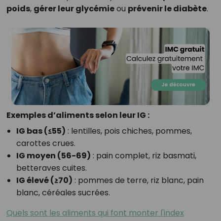
poids
,
gérer leur glycémie
ou
prévenir le diabète
.
Exemples d’aliments selon leur IG :
IG bas (≤55)
: lentilles, pois chiches, pommes,
carottes crues.
IG moyen (56-69)
: pain complet, riz basmati,
betteraves cuites.
IG élevé (≥70)
: pommes de terre, riz blanc, pain
blanc, céréales sucrées.
Quels sont les aliments qui font monter l'index