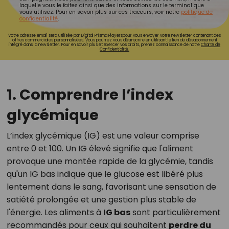
laquelle vous le faites ainsi que des informations sur le terminal que
vous utilisez. Pour en savoir plus sur ces traceurs, voir notre
politique de
confidentialité
.
Votre adresse email sera utilisée par Digital Prisma Playerspour vous envoyer votre newsletter contenant des
offres commerciales personnalisées. Vous pourrez vous désinscrire en utilisant le lien de désabonnement
intégré dans la newsletter. Pour en savoir plus et exercer vos droits, prenez connaissance de notre
Charte de
Confidentialité.
1. Comprendre l’index
glycémique
L’index glycémique (IG) est une valeur comprise
entre 0 et 100. Un IG élevé signifie que l'aliment
provoque une montée rapide de la glycémie, tandis
qu'un IG bas indique que le glucose est libéré plus
lentement dans le sang, favorisant une sensation de
satiété prolongée et une gestion plus stable de
l'énergie. Les aliments à
IG bas
sont particulièrement
recommandés pour ceux qui souhaitent
perdre du