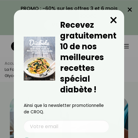
×
PROMO : -60% sur les offres 3 et 6 mois
×
avec le code CROQ60
Recevez
VOIR LA PROMO
gratuitement
10 de nos
meilleures
Accueil
Actus
Alimentation
recettes
La Façon De Cuisiner Les Aliments Modifie-T-Elle Leur Index
Glycémique ? Vrai Ou Faux ?
spécial
diabète !
Ainsi que la newsletter promotionnelle
de CROQ.