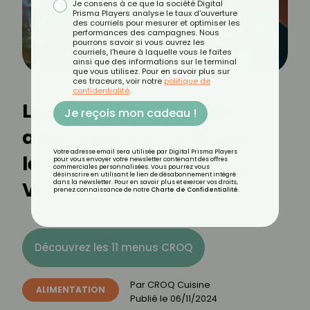
Je consens à ce que la société Digital
Prisma Players analyse le taux d'ouverture
des courriels pour mesurer et optimiser les
performances des campagnes. Nous
pourrons savoir si vous ouvrez les
courriels, l'heure à laquelle vous le faites
ainsi que des informations sur le terminal
que vous utilisez. Pour en savoir plus sur
ces traceurs, voir notre
politique de
confidentialité
.
La façon de cuisiner les
Je reçois mon cadeau !
aliments modifie-t-elle
Votre adresse email sera utilisée par Digital Prisma Players
leur index glycémique ?
pour vous envoyer votre newsletter contenant des offres
commerciales personnalisées. Vous pourrez vous
désinscrire en utilisant le lien de désabonnement intégré
Vrai ou faux ?
dans la newsletter. Pour en savoir plus et exercer vos droits,
prenez connaissance de notre
Charte de Confidentialité
.
Découvrez les 11 menus CROQ
Par
CROQ Cuisine
ALIMENTATION
Publié le
06/11/2024