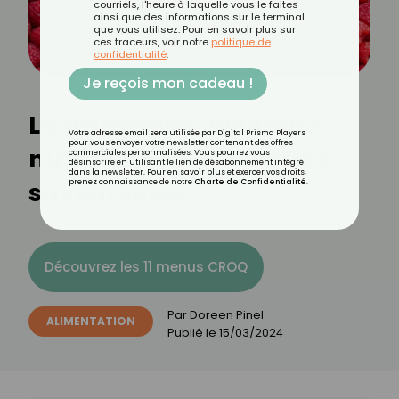
courriels, l'heure à laquelle vous le faites
ainsi que des informations sur le terminal
que vous utilisez. Pour en savoir plus sur
ces traceurs, voir notre
politique de
confidentialité
.
Je reçois mon cadeau !
La framboise : bienfaits
Votre adresse email sera utilisée par Digital Prisma Players
pour vous envoyer votre newsletter contenant des offres
nutritionnels et recettes
commerciales personnalisées. Vous pourrez vous
désinscrire en utilisant le lien de désabonnement intégré
dans la newsletter. Pour en savoir plus et exercer vos droits,
savoureuses
prenez connaissance de notre
Charte de Confidentialité
.
Découvrez les 11 menus CROQ
Par
Doreen Pinel
ALIMENTATION
Publié le
15/03/2024