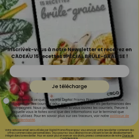
Inscrivez-vous à notre Newsletter et recevez en
CADEAU 15 recettes SPÉCIAL BRÛLE-GRAISSE !
Je télécharge
Je consens à ce que la société Digital Prisma Players analyse le taux
d'ouverture des courriels pour mesurer et optimiser les performances des
campagnes. Nous pourrons savoir si vous ouvrez les courriels, l'heure à
laquelle vous le faites ainsi que des informations sur le terminal que
vous utilisez. Pour en savoir plus sur ces traceurs, voir notre
politique de
confidentialité
.
Votre adresse email sera utilisée par Digital Prisma Playerspour vous envoyer votre newsletter contenant des
offres commerciales personnalisées. Vous pourrez vous désinscrire en utilisant le lien de désabonnement
intégré dans la newsletter. Pour en savoir plus et exercer vos droits, prenez connaissance de notre
Charte de
Confidentialité.