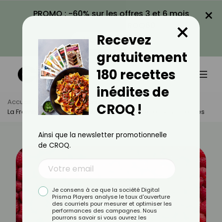
×
PROMO : -60% sur les offres 3 et 6 mois
×
avec le code CROQ60
Recevez
VOIR LA PROMO
gratuitement
180 recettes
inédites de
Accueil
Actus
Alimentation
CROQ !
La Framboise : Bienfaits Nutritionnels Et Recettes Savoureuses
Ainsi que la newsletter promotionnelle
de CROQ.
Je consens à ce que la société Digital
Prisma Players analyse le taux d'ouverture
des courriels pour mesurer et optimiser les
performances des campagnes. Nous
pourrons savoir si vous ouvrez les