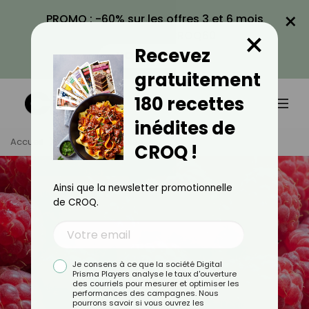
×
PROMO : -60% sur les offres 3 et 6 mois
×
avec le code CROQ60
Recevez
VOIR LA PROMO
gratuitement
180 recettes
inédites de
Accueil
Tag
Framboise
CROQ !
Ainsi que la newsletter promotionnelle
de CROQ.
Je consens à ce que la société Digital
Prisma Players analyse le taux d'ouverture
des courriels pour mesurer et optimiser les
performances des campagnes. Nous
pourrons savoir si vous ouvrez les