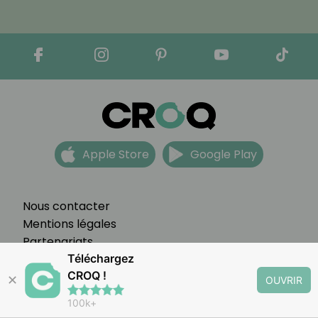
Apple Store
Google Play
Nous contacter
Mentions légales
Partenariats
CGV
Téléchargez
CROQ !
FAQ
✕
OUVRIR
Préférences cookies
100k+