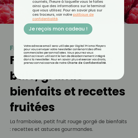
courriels, l'heure à laquelle vous le faites
ainsi que des informations sur le terminal
que vous utilisez. Pour en savoir plus sur
ces traceurs, voir notre
politique de
confidentialité
.
Je reçois mon cadeau !
Framboise
Votre adresse email sera utilisée par Digital Prisma Players
pour vous envoyer votre newsletter contenant des offres
commerciales personnalisées. Vous pourrez vous
Framboise : petite
désinscrire en utilisant le lien de désabonnement intégré
dans la newsletter. Pour en savoir plus et exercer vos droits,
prenez connaissance de notre
Charte de Confidentialité
.
baie, grands
bienfaits et recettes
fruitées
La framboise, petit fruit rouge gorgé de bienfaits
: recettes et astuces gourmandes.