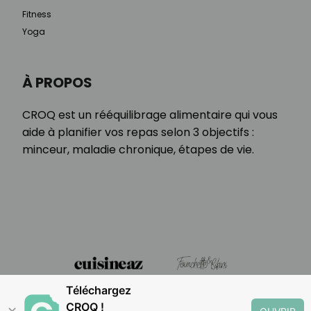
Fitness
Yoga
À PROPOS
CROQ est un rééquilibrage alimentaire qui vous
aide à planifier vos repas selon 3 objectifs :
minceur, maladie chronique, étapes de vie.
Téléchargez
CROQ !