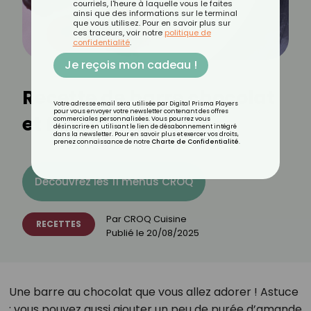
courriels, l'heure à laquelle vous le faites
ainsi que des informations sur le terminal
que vous utilisez. Pour en savoir plus sur
ces traceurs, voir notre
politique de
confidentialité
.
Je reçois mon cadeau !
Recette de barre chocolat
Votre adresse email sera utilisée par Digital Prisma Players
pour vous envoyer votre newsletter contenant des offres
et framboises
commerciales personnalisées. Vous pourrez vous
désinscrire en utilisant le lien de désabonnement intégré
dans la newsletter. Pour en savoir plus et exercer vos droits,
prenez connaissance de notre
Charte de Confidentialité
.
Découvrez les 11 menus CROQ
Par
CROQ Cuisine
RECETTES
Publié le
20/08/2025
Une barre au chocolat que vous allez adorer ! Astuce
: vous pouvez aussi ajouter un peu de purée d’amande