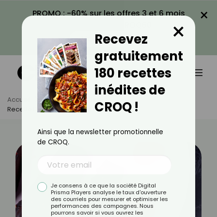
×
PROMO : -60% sur les offres 3 et 6 mois
×
avec le code CROQ60
Recevez
VOIR LA PROMO
gratuitement
180 recettes
inédites de
Accueil
Actus
Recettes
CROQ !
Recette De Barre Chocolat Et Framboises
Ainsi que la newsletter promotionnelle
de CROQ.
Je consens à ce que la société Digital
Prisma Players analyse le taux d'ouverture
des courriels pour mesurer et optimiser les
performances des campagnes. Nous
pourrons savoir si vous ouvrez les