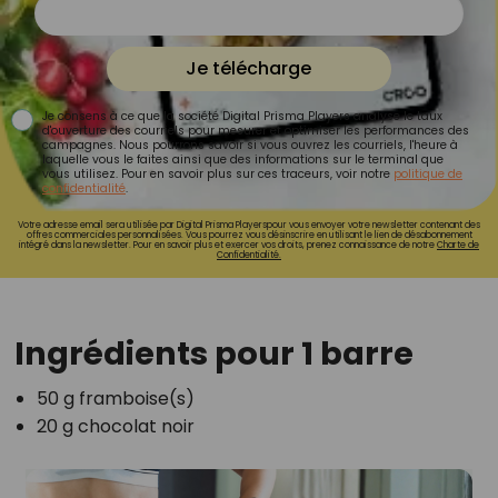
Je télécharge
Je consens à ce que la société Digital Prisma Players analyse le taux
d'ouverture des courriels pour mesurer et optimiser les performances des
campagnes. Nous pourrons savoir si vous ouvrez les courriels, l'heure à
laquelle vous le faites ainsi que des informations sur le terminal que
vous utilisez. Pour en savoir plus sur ces traceurs, voir notre
politique de
confidentialité
.
Votre adresse email sera utilisée par Digital Prisma Playerspour vous envoyer votre newsletter contenant des
offres commerciales personnalisées. Vous pourrez vous désinscrire en utilisant le lien de désabonnement
intégré dans la newsletter. Pour en savoir plus et exercer vos droits, prenez connaissance de notre
Charte de
Confidentialité.
Ingrédients pour 1 barre
50 g framboise(s)
20 g chocolat noir