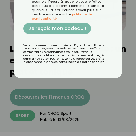
courriels, l'heure à laquelle vous le faites
ainsi que des informations sur le terminal
que vous utilisez. Pour en savoir plus sur
ces traceurs, voir notre
politique de
confidentialité
.
Je reçois mon cadeau !
La planche commando : un
Votre adresse email sera utilisée par Digital Prisma Players
pour vous envoyer votre newsletter contenant des offres
commerciales personnalisées. Vous pourrez vous
désinscrire en utilisant le lien de désabonnement intégré
exercice spécial ventre
dans la newsletter. Pour en savoir plus et exercer vos droits,
prenez connaissance de notre
Charte de Confidentialité
.
plat et tonique
Découvrez les 11 menus CROQ
Par
CROQ Sport
SPORT
Publié le
13/03/2025