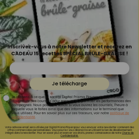
Inscrivez-vous à notre Newsletter et recevez en
CADEAU 15 recettes SPÉCIAL BRÛLE-GRAISSE !
Je télécharge
Je consens à ce que la société Digital Prisma Players analyse le taux
d'ouverture des courriels pour mesurer et optimiser les performances des
campagnes. Nous pourrons savoir si vous ouvrez les courriels, l'heure à
laquelle vous le faites ainsi que des informations sur le terminal que
vous utilisez. Pour en savoir plus sur ces traceurs, voir notre
politique de
confidentialité
.
Votre adresse email sera utilisée par Digital Prisma Playerspour vous envoyer votre newsletter contenant des
offres commerciales personnalisées. Vous pourrez vous désinscrire en utilisant le lien de désabonnement
intégré dans la newsletter. Pour en savoir plus et exercer vos droits, prenez connaissance de notre
Charte de
Confidentialité.