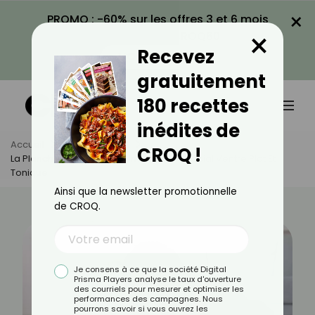
×
PROMO : -60% sur les offres 3 et 6 mois
×
avec le code CROQ60
Recevez
VOIR LA PROMO
gratuitement
180 recettes
inédites de
Accueil
Actus
Sport
CROQ !
La Planche Commando : Un Exercice Spécial Ventre Plat Et
Tonique
Ainsi que la newsletter promotionnelle
de CROQ.
Je consens à ce que la société Digital
Prisma Players analyse le taux d'ouverture
des courriels pour mesurer et optimiser les
performances des campagnes. Nous
pourrons savoir si vous ouvrez les