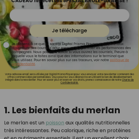
CADEAU 15 recettes SPÉCIAL BRÛLE-GRAISSE !
Je télécharge
Je consens à ce que la société Digital Prisma Players analyse le taux
d'ouverture des courriels pour mesurer et optimiser les performances des
campagnes. Nous pourrons savoir si vous ouvrez les courriels, l'heure à
laquelle vous le faites ainsi que des informations sur le terminal que
vous utilisez. Pour en savoir plus sur ces traceurs, voir notre
politique de
confidentialité
.
Votre adresse email sera utilisée par Digital Prisma Playerspour vous envoyer votre newsletter contenant des
offres commerciales personnalisées. Vous pourrez vous désinscrire en utilisant le lien de désabonnement
intégré dans la newsletter. Pour en savoir plus et exercer vos droits, prenez connaissance de notre
Charte de
Confidentialité.
1. Les bienfaits du merlan
Le merlan est un
poisson
aux qualités nutritionnelles
très intéressantes. Peu calorique, riche en protéines
et en nutriments essentiels, il est un excellent choix