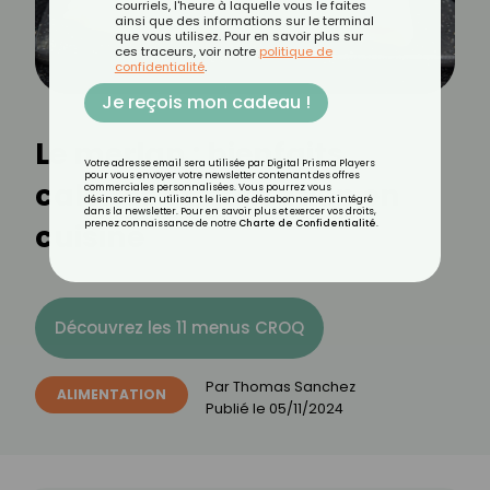
courriels, l'heure à laquelle vous le faites
ainsi que des informations sur le terminal
que vous utilisez. Pour en savoir plus sur
ces traceurs, voir notre
politique de
confidentialité
.
Je reçois mon cadeau !
Le merlan : bienfaits,
Votre adresse email sera utilisée par Digital Prisma Players
pour vous envoyer votre newsletter contenant des offres
calories et utilisation en
commerciales personnalisées. Vous pourrez vous
désinscrire en utilisant le lien de désabonnement intégré
dans la newsletter. Pour en savoir plus et exercer vos droits,
cuisine
prenez connaissance de notre
Charte de Confidentialité
.
Découvrez les 11 menus CROQ
Par
Thomas Sanchez
ALIMENTATION
Publié le
05/11/2024