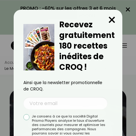
×
PROMO : -60% sur les offres 3 et 6 mois
×
avec le code CROQ60
Recevez
VOIR LA PROMO
gratuitement
180 recettes
inédites de
Accueil
Actus
Alimentation
CROQ !
Le Merlan : Bienfaits, Calories Et Utilisation En Cuisine
Ainsi que la newsletter promotionnelle
de CROQ.
Je consens à ce que la société Digital
Prisma Players analyse le taux d'ouverture
des courriels pour mesurer et optimiser les
performances des campagnes. Nous
pourrons savoir si vous ouvrez les