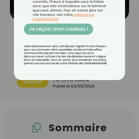
courriels, l'heure à laquelle vous le faites
ainsi que des informations sur le terminal
que vous utilisez. Pour en savoir plus sur
ces traceurs, voir notre
politique de
confidentialité
.
Je reçois mon cadeau !
Le pain est-il calorique ?
Votre adresse email sera utilisée par Digital Prisma Players
pour vous envoyer votre newsletter contenant des offres
commerciales personnalisées. Vous pourrez vous
désinscrire en utilisant le lien de désabonnement intégré
dans la newsletter. Pour en savoir plus et exercer vos droits,
Découvrez les 11 menus CROQ
prenez connaissance de notre
Charte de Confidentialité
.
Par
CROQ Cuisine
MINCEUR
Publié le
03/09/2024
Sommaire