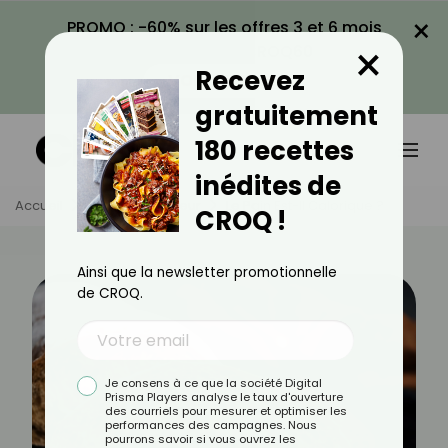
×
PROMO : -60% sur les offres 3 et 6 mois
×
avec le code CROQ60
Recevez
VOIR LA PROMO
gratuitement
180 recettes
inédites de
Accueil
Actus
Minceur
Le Pain Est-Il Calorique ?
CROQ !
Ainsi que la newsletter promotionnelle
de CROQ.
Je consens à ce que la société Digital
Prisma Players analyse le taux d'ouverture
des courriels pour mesurer et optimiser les
performances des campagnes. Nous
pourrons savoir si vous ouvrez les