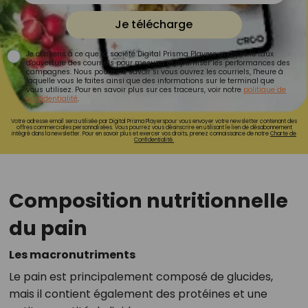
Je télécharge
Je consens à ce que la société Digital Prisma Players analyse le taux
d'ouverture des courriels pour mesurer et optimiser les performances des
campagnes. Nous pourrons savoir si vous ouvrez les courriels, l'heure à
laquelle vous le faites ainsi que des informations sur le terminal que
vous utilisez. Pour en savoir plus sur ces traceurs, voir notre
politique de
confidentialité
.
Votre adresse email sera utilisée par Digital Prisma Playerspour vous envoyer votre newsletter contenant des
offres commerciales personnalisées. Vous pourrez vous désinscrire en utilisant le lien de désabonnement
intégré dans la newsletter. Pour en savoir plus et exercer vos droits, prenez connaissance de notre
Charte de
Confidentialité.
Composition nutritionnelle
du pain
Les macronutriments
Le pain est principalement composé de glucides,
mais il contient également des protéines et une