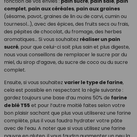
fonction de vos envies :
pain sucré
,
pain salé
,
pain
complet
,
pain aux céréales
,
pain aux graines
(sésame, pavot, graines de lin ou de carvi, cumin ou
tournesol…), avec des épices, des fruits secs ou frais,
des pépites de chocolat, du fromage, des herbes
aromatiques… Si vous souhaitez
réaliser un pain
sucré
, pour que celui-ci soit plus sain et plus digeste,
nous vous conseillons de remplacer le sucre par du
miel, du sirop d’agave, du sucre de coco ou du sucre
complet.
Ensuite, si vous souhaitez
varier le type de farine
,
cela est possible en respectant la règle suivante :
gardez toujours une base d’au moins 50% de
farine
de blé T55
et pour l’autre moitié faites selon votre
bon plaisir sachant que plus vous utiliserez une farine
complète, plus il vous faudra hydrater votre pâte
avec de l’eau. A noter que si vous utilisez une farine
pauvre en gluten, il vous faudra augmenter un peu la