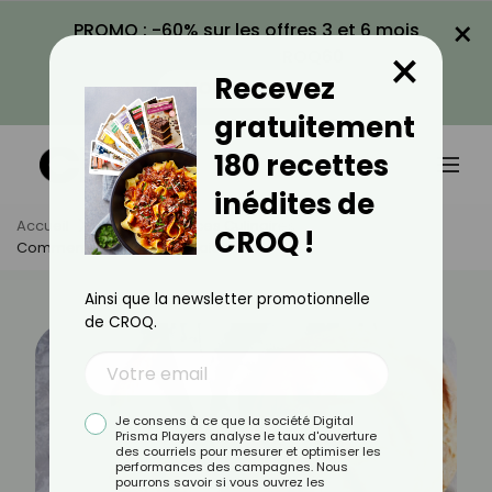
×
PROMO : -60% sur les offres 3 et 6 mois
×
avec le code CROQ60
Recevez
VOIR LA PROMO
gratuitement
180 recettes
inédites de
Accueil
Actus
Astuces Culinaires
CROQ !
Comment Faire Du Pain Maison ?
Ainsi que la newsletter promotionnelle
de CROQ.
Je consens à ce que la société Digital
Prisma Players analyse le taux d'ouverture
des courriels pour mesurer et optimiser les
performances des campagnes. Nous
pourrons savoir si vous ouvrez les