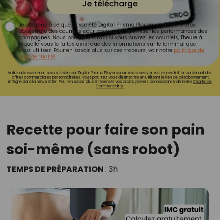
Je télécharge
Je consens à ce que la société Digital Prisma Players analyse le taux
d'ouverture des courriels pour mesurer et optimiser les performances des
campagnes. Nous pourrons savoir si vous ouvrez les courriels, l'heure à
laquelle vous le faites ainsi que des informations sur le terminal que
vous utilisez. Pour en savoir plus sur ces traceurs, voir notre
politique de
confidentialité
.
Votre adresse email sera utilisée par Digital Prisma Playerspour vous envoyer votre newsletter contenant des
offres commerciales personnalisées. Vous pourrez vous désinscrire en utilisant le lien de désabonnement
intégré dans la newsletter. Pour en savoir plus et exercer vos droits, prenez connaissance de notre
Charte de
Confidentialité.
Recette pour faire son pain
soi-même (sans robot)
TEMPS DE PRÉPARATION
: 3h