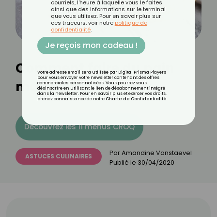
courriels, l'heure à laquelle vous le faites
ainsi que des informations sur le terminal
que vous utilisez. Pour en savoir plus sur
ces traceurs, voir notre
politique de
confidentialité
.
Je reçois mon cadeau !
Comment faire du pain
Votre adresse email sera utilisée par Digital Prisma Players
pour vous envoyer votre newsletter contenant des offres
maison ?
commerciales personnalisées. Vous pourrez vous
désinscrire en utilisant le lien de désabonnement intégré
dans la newsletter. Pour en savoir plus et exercer vos droits,
prenez connaissance de notre
Charte de Confidentialité
.
Découvrez les 11 menus CROQ
Par
Amandine Vanstaevel
ASTUCES CULINAIRES
Publié le
30/04/2020