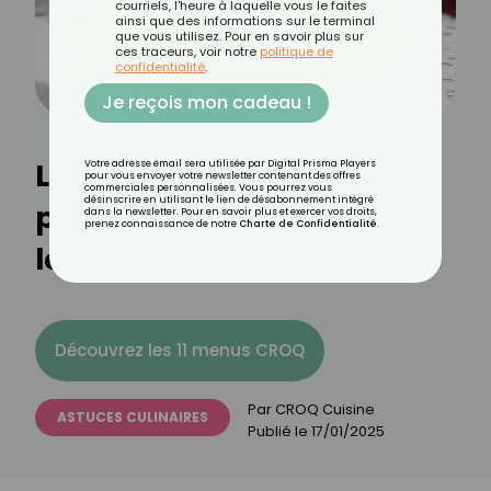
courriels, l'heure à laquelle vous le faites
ainsi que des informations sur le terminal
que vous utilisez. Pour en savoir plus sur
ces traceurs, voir notre
politique de
confidentialité
.
Je reçois mon cadeau !
Le secret de Cyril Lignac
Votre adresse email sera utilisée par Digital Prisma Players
pour vous envoyer votre newsletter contenant des offres
commerciales personnalisées. Vous pourrez vous
désinscrire en utilisant le lien de désabonnement intégré
pour une pâte à crêpes
dans la newsletter. Pour en savoir plus et exercer vos droits,
prenez connaissance de notre
Charte de Confidentialité
.
légère et sans grumeaux
Découvrez les 11 menus CROQ
Par
CROQ Cuisine
ASTUCES CULINAIRES
Publié le
17/01/2025