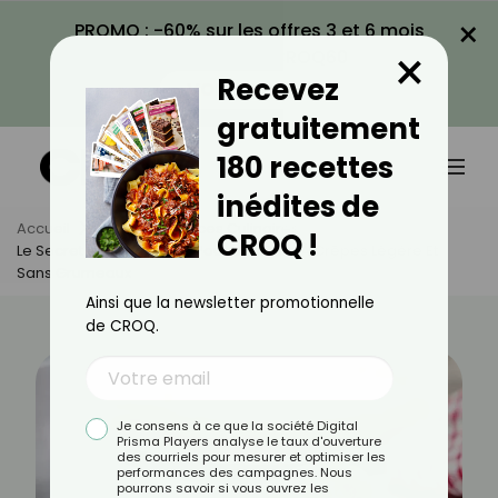
×
PROMO : -60% sur les offres 3 et 6 mois
×
avec le code CROQ60
Recevez
VOIR LA PROMO
gratuitement
180 recettes
inédites de
Accueil
Actus
Astuces Culinaires
CROQ !
Le Secret De Cyril Lignac Pour Une Pâte À Crêpes Légère Et
Sans Grumeaux
Ainsi que la newsletter promotionnelle
de CROQ.
Je consens à ce que la société Digital
Prisma Players analyse le taux d'ouverture
des courriels pour mesurer et optimiser les
performances des campagnes. Nous
pourrons savoir si vous ouvrez les