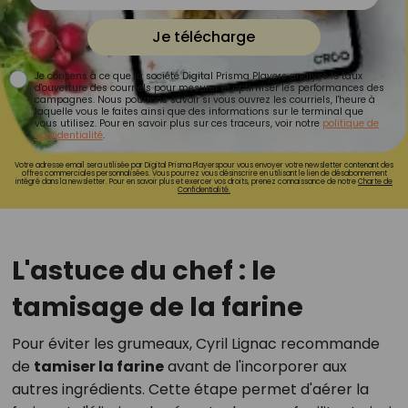
Je télécharge
Je consens à ce que la société Digital Prisma Players analyse le taux
d'ouverture des courriels pour mesurer et optimiser les performances des
campagnes. Nous pourrons savoir si vous ouvrez les courriels, l'heure à
laquelle vous le faites ainsi que des informations sur le terminal que
vous utilisez. Pour en savoir plus sur ces traceurs, voir notre
politique de
confidentialité
.
Votre adresse email sera utilisée par Digital Prisma Playerspour vous envoyer votre newsletter contenant des
offres commerciales personnalisées. Vous pourrez vous désinscrire en utilisant le lien de désabonnement
intégré dans la newsletter. Pour en savoir plus et exercer vos droits, prenez connaissance de notre
Charte de
Confidentialité.
L'astuce du chef : le
tamisage de la farine
Pour éviter les grumeaux, Cyril Lignac recommande
de
tamiser la farine
avant de l'incorporer aux
autres ingrédients. Cette étape permet d'aérer la