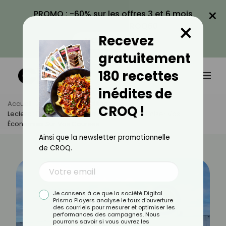
×
PROMO : -60% sur les offres 3 et 6 mois
×
avec le code CROQ60
Recevez
VOIR LA PROMO
gratuitement
180 recettes
inédites de
Accueil
Actus
Actualités
CROQ !
Leclerc : Découvrez Le Jour Idéal Pour Maximiser Vos
Économies Sur Vos Courses
Ainsi que la newsletter promotionnelle
de CROQ.
Je consens à ce que la société Digital
Prisma Players analyse le taux d'ouverture
des courriels pour mesurer et optimiser les
performances des campagnes. Nous
pourrons savoir si vous ouvrez les