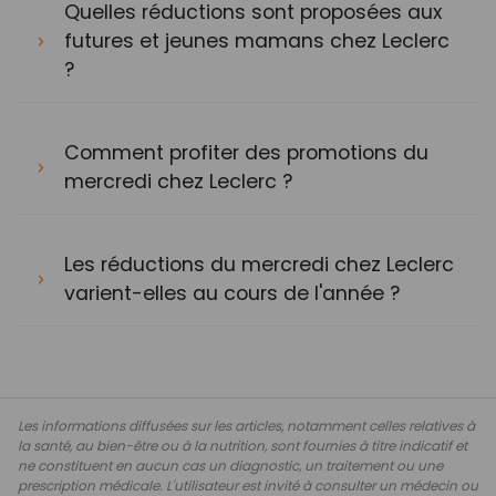
Quelles réductions sont proposées aux
futures et jeunes mamans chez Leclerc
?
Comment profiter des promotions du
mercredi chez Leclerc ?
Les réductions du mercredi chez Leclerc
varient-elles au cours de l'année ?
Les informations diffusées sur les articles, notamment celles relatives à
la santé, au bien-être ou à la nutrition, sont fournies à titre indicatif et
ne constituent en aucun cas un diagnostic, un traitement ou une
prescription médicale. L'utilisateur est invité à consulter un médecin ou