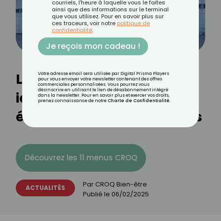
courriels, l'heure à laquelle vous le faites
ainsi que des informations sur le terminal
que vous utilisez. Pour en savoir plus sur
ces traceurs, voir notre
politique de
confidentialité
.
Je reçois mon cadeau !
Leclerc : découvrez le jour
Votre adresse email sera utilisée par Digital Prisma Players
pour vous envoyer votre newsletter contenant des offres
commerciales personnalisées. Vous pourrez vous
désinscrire en utilisant le lien de désabonnement intégré
idéal pour maximiser vos
dans la newsletter. Pour en savoir plus et exercer vos droits,
prenez connaissance de notre
Charte de Confidentialité
.
économies sur vos courses
Découvrez les 11 menus CROQ
Par
CROQ Bien-être
ACTUALITÉS
Publié le
06/02/2025