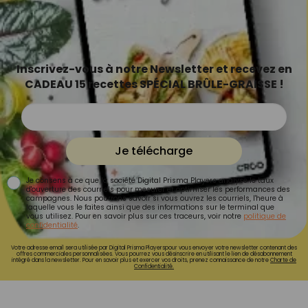
Inscrivez-vous à notre Newsletter et recevez en
CADEAU 15 recettes SPÉCIAL BRÛLE-GRAISSE !
Je télécharge
Je consens à ce que la société Digital Prisma Players analyse le taux
d'ouverture des courriels pour mesurer et optimiser les performances des
campagnes. Nous pourrons savoir si vous ouvrez les courriels, l'heure à
laquelle vous le faites ainsi que des informations sur le terminal que
vous utilisez. Pour en savoir plus sur ces traceurs, voir notre
politique de
confidentialité
.
Votre adresse email sera utilisée par Digital Prisma Playerspour vous envoyer votre newsletter contenant des
offres commerciales personnalisées. Vous pourrez vous désinscrire en utilisant le lien de désabonnement
intégré dans la newsletter. Pour en savoir plus et exercer vos droits, prenez connaissance de notre
Charte de
Confidentialité.