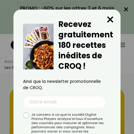
×
PROMO : -60% sur les offres 3 et 6 mois
×
avec le code CROQ60
Recevez
VOIR LA PROMO
gratuitement
180 recettes
inédites de
Accueil
Actus
Alimentation
CROQ !
Les 10 Pires Aliments Salés Pour Votre Santé
Ainsi que la newsletter promotionnelle
de CROQ.
Je consens à ce que la société Digital
Prisma Players analyse le taux d'ouverture
des courriels pour mesurer et optimiser les
performances des campagnes. Nous
pourrons savoir si vous ouvrez les