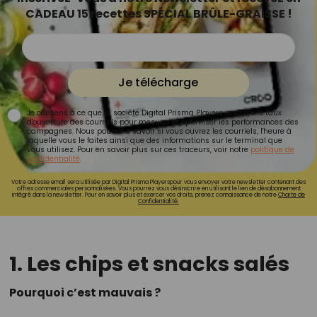
CADEAU 15 recettes SPÉCIAL BRÛLE-GRAISSE !
Je télécharge
Je consens à ce que la société Digital Prisma Players analyse le taux
d'ouverture des courriels pour mesurer et optimiser les performances des
campagnes. Nous pourrons savoir si vous ouvrez les courriels, l'heure à
laquelle vous le faites ainsi que des informations sur le terminal que
vous utilisez. Pour en savoir plus sur ces traceurs, voir notre
politique de
confidentialité
.
Votre adresse email sera utilisée par Digital Prisma Playerspour vous envoyer votre newsletter contenant des
offres commerciales personnalisées. Vous pourrez vous désinscrire en utilisant le lien de désabonnement
intégré dans la newsletter. Pour en savoir plus et exercer vos droits, prenez connaissance de notre
Charte de
Confidentialité.
1. Les chips et snacks salés
Pourquoi c’est mauvais ?