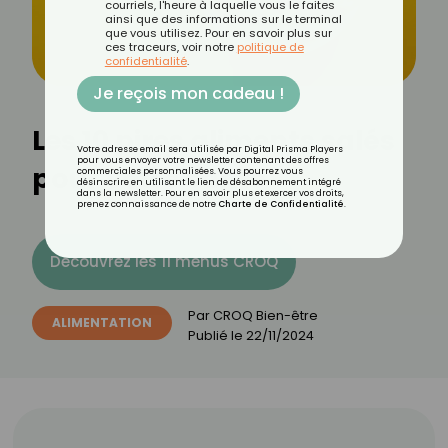
courriels, l'heure à laquelle vous le faites
ainsi que des informations sur le terminal
que vous utilisez. Pour en savoir plus sur
ces traceurs, voir notre
politique de
confidentialité
.
Je reçois mon cadeau !
Les 10 pires aliments salés
Votre adresse email sera utilisée par Digital Prisma Players
pour vous envoyer votre newsletter contenant des offres
pour votre santé
commerciales personnalisées. Vous pourrez vous
désinscrire en utilisant le lien de désabonnement intégré
dans la newsletter. Pour en savoir plus et exercer vos droits,
prenez connaissance de notre
Charte de Confidentialité
.
Découvrez les 11 menus CROQ
Par
CROQ Bien-être
ALIMENTATION
Publié le
22/11/2024