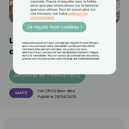
courriels, l'heure à laquelle vous le faites
ainsi que des informations sur le terminal
que vous utilisez. Pour en savoir plus sur
ces traceurs, voir notre
politique de
confidentialité
.
Je reçois mon cadeau !
Les aliments interdits
Votre adresse email sera utilisée par Digital Prisma Players
pour vous envoyer votre newsletter contenant des offres
après un infarctus
commerciales personnalisées. Vous pourrez vous
désinscrire en utilisant le lien de désabonnement intégré
dans la newsletter. Pour en savoir plus et exercer vos droits,
prenez connaissance de notre
Charte de Confidentialité
.
Découvrez les 11 menus CROQ
Par
CROQ Bien-être
SANTÉ
Publié le
29/04/2025