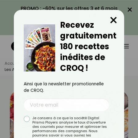
×
PROMO : -60% sur les offres 3 et 6 mois
×
avec le code CROQ60
Recevez
VOIR LA PROMO
gratuitement
180 recettes
inédites de
Accueil
Actus
Santé
CROQ !
Les Aliments Interdits Après Un Infarctus
Ainsi que la newsletter promotionnelle
de CROQ.
Je consens à ce que la société Digital
Prisma Players analyse le taux d'ouverture
des courriels pour mesurer et optimiser les
performances des campagnes. Nous
pourrons savoir si vous ouvrez les