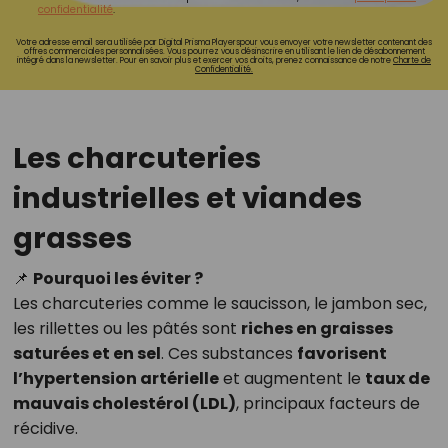
confidentialité
.
Votre adresse email sera utilisée par Digital Prisma Playerspour vous envoyer votre newsletter contenant des
offres commerciales personnalisées. Vous pourrez vous désinscrire en utilisant le lien de désabonnement
intégré dans la newsletter. Pour en savoir plus et exercer vos droits, prenez connaissance de notre
Charte de
Confidentialité.
Les charcuteries
industrielles et viandes
grasses
📌
Pourquoi les éviter ?
Les charcuteries comme le saucisson, le jambon sec,
les rillettes ou les pâtés sont
riches en graisses
saturées et en sel
. Ces substances
favorisent
l’hypertension artérielle
et augmentent le
taux de
mauvais cholestérol (LDL)
, principaux facteurs de
récidive.