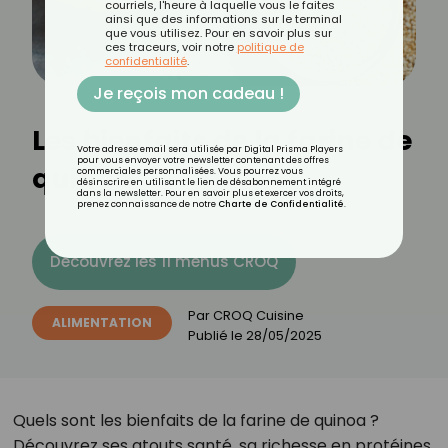
courriels, l'heure à laquelle vous le faites
ainsi que des informations sur le terminal
que vous utilisez. Pour en savoir plus sur
ces traceurs, voir notre
politique de
confidentialité
.
Je reçois mon cadeau !
Les bienfaits de la farine de
Votre adresse email sera utilisée par Digital Prisma Players
pour vous envoyer votre newsletter contenant des offres
quinoa
commerciales personnalisées. Vous pourrez vous
désinscrire en utilisant le lien de désabonnement intégré
dans la newsletter. Pour en savoir plus et exercer vos droits,
prenez connaissance de notre
Charte de Confidentialité
.
Découvrez les 11 menus CROQ
Par
CROQ Cuisine
ALIMENTATION
Publié le
28/05/2025
Quels sont les bienfaits de la farine de quinoa ?
Découvrez ses atouts santé, sa richesse en protéines,