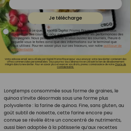
Je télécharge
Je consens à ce que la société Digital Prisma Players analyse le taux
d'ouverture des courriels pour mesurer et optimiser les performances des
campagnes. Nous pourrons savoir si vous ouvrez les courriels, l'heure à
laquelle vous le faites ainsi que des informations sur le terminal que
vous utilisez. Pour en savoir plus sur ces traceurs, voir notre
politique de
confidentialité
.
Votre adresse email sera utilisée par Digital Prisma Playerspour vous envoyer votre newsletter contenant des
offres commerciales personnalisées. Vous pourrez vous désinscrire en utilisant le lien de désabonnement
intégré dans la newsletter. Pour en savoir plus et exercer vos droits, prenez connaissance de notre
Charte de
Confidentialité.
Longtemps consommée sous forme de graines, le
quinoa s’invite désormais sous une forme plus
polyvalente : la farine de quinoa. Fine, sans gluten, au
goût subtil de noisette, cette farine encore peu
connue se révèle être un concentré de nutriments,
aussi bien adaptée à la pâtisserie qu’aux recettes