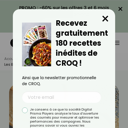
×
PROMO : -60% sur les offres 3 et 6 mois
×
avec le code CROQ60
Recevez
VOIR LA PROMO
gratuitement
180 recettes
inédites de
Accueil
Actus
Alimentation
CROQ !
Les Bienfaits De La Farine De Quinoa
Ainsi que la newsletter promotionnelle
de CROQ.
Je consens à ce que la société Digital
Prisma Players analyse le taux d'ouverture
des courriels pour mesurer et optimiser les
performances des campagnes. Nous
pourrons savoir si vous ouvrez les