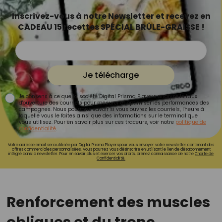
Inscrivez-vous à notre Newsletter et recevez en
CADEAU 15 recettes SPÉCIAL BRÛLE-GRAISSE !
Je télécharge
Je consens à ce que la société Digital Prisma Players analyse le taux
d'ouverture des courriels pour mesurer et optimiser les performances des
campagnes. Nous pourrons savoir si vous ouvrez les courriels, l'heure à
laquelle vous le faites ainsi que des informations sur le terminal que
vous utilisez. Pour en savoir plus sur ces traceurs, voir notre
politique de
confidentialité
.
Votre adresse email sera utilisée par Digital Prisma Playerspour vous envoyer votre newsletter contenant des
offres commerciales personnalisées. Vous pourrez vous désinscrire en utilisant le lien de désabonnement
intégré dans la newsletter. Pour en savoir plus et exercer vos droits, prenez connaissance de notre
Charte de
Confidentialité.
Renforcement des muscles