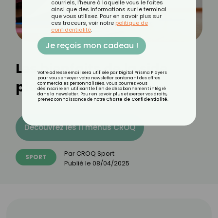
courriels, l'heure à laquelle vous le faites
ainsi que des informations sur le terminal
que vous utilisez. Pour en savoir plus sur
ces traceurs, voir notre
politique de
confidentialité
.
Je reçois mon cadeau !
Les bienfaits de la side
Votre adresse email sera utilisée par Digital Prisma Players
pour vous envoyer votre newsletter contenant des offres
plank march
commerciales personnalisées. Vous pourrez vous
désinscrire en utilisant le lien de désabonnement intégré
dans la newsletter. Pour en savoir plus et exercer vos droits,
prenez connaissance de notre
Charte de Confidentialité
.
Découvrez les 11 menus CROQ
Par
CROQ Sport
SPORT
Publié le
08/04/2025