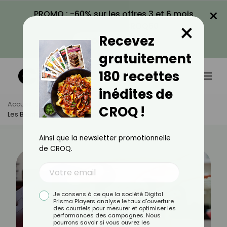
×
PROMO : -60% sur les offres 3 et 6 mois
×
avec le code CROQ60
Recevez
VOIR LA PROMO
gratuitement
180 recettes
inédites de
Accueil
Actus
Sport
CROQ !
Les Bienfaits De La Side Plank March
Ainsi que la newsletter promotionnelle
de CROQ.
Je consens à ce que la société Digital
Prisma Players analyse le taux d'ouverture
des courriels pour mesurer et optimiser les
performances des campagnes. Nous
pourrons savoir si vous ouvrez les