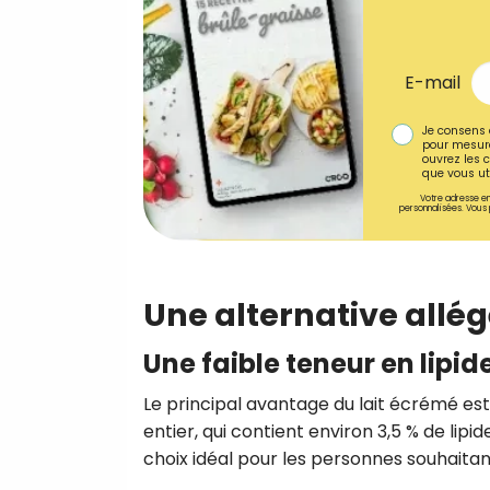
E-mail
Je consens 
pour mesure
ouvrez les c
que vous uti
Votre adresse em
personnalisées. Vous 
Une alternative allé
Une faible teneur en lipid
Le principal avantage du lait écrémé es
entier, qui contient environ 3,5 % de lipi
choix idéal pour les personnes souhaitant