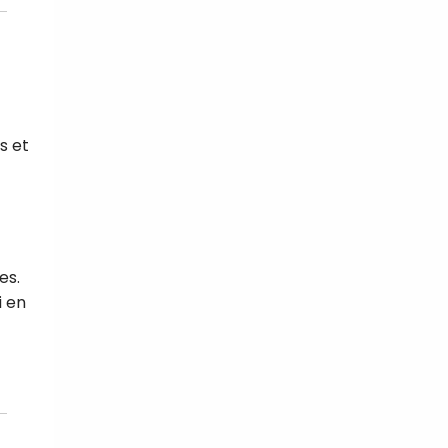
s et
es.
i en