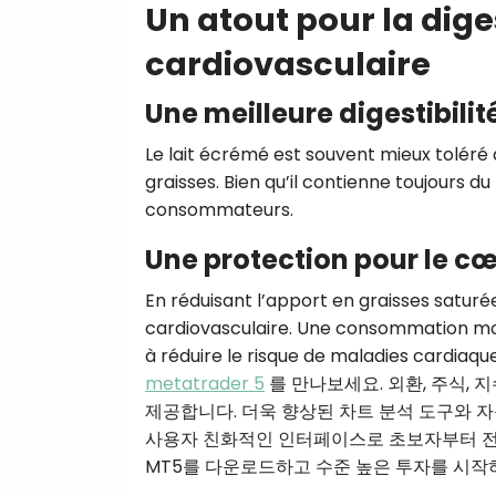
Un atout pour la dige
cardiovasculaire
Une meilleure digestibilit
Le lait écrémé est souvent mieux toléré 
graisses. Bien qu’il contienne toujours du
consommateurs.
Une protection pour le c
En réduisant l’apport en graisses saturé
cardiovasculaire. Une consommation mod
à réduire le risque de maladies 
metatrader 5
를 만나보세요. 외환, 주식, 
제공합니다. 더욱 향상된 차트 분석 도구와 자
사용자 친화적인 인터페이스로 초보자부터 전문가
MT5를 다운로드하고 수준 높은 투자를 시작