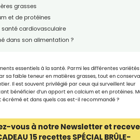
ières grasses
um et de protéines
a santé cardiovasculaire
mé dans son alimentation ?
ments essentiels à la santé. Parmi les différentes variétés
 par sa faible teneur en matières grasses, tout en conserv
ier. Il est souvent privilégié par ceux qui surveillent leur
ant bénéficier d’un apport en calcium et en protéines. M
lait écrémé et dans quels cas est-il recommandé ?
ez-vous à notre Newsletter et receve
CADEAU 15 recettes SPÉCIAL BRÛLE-