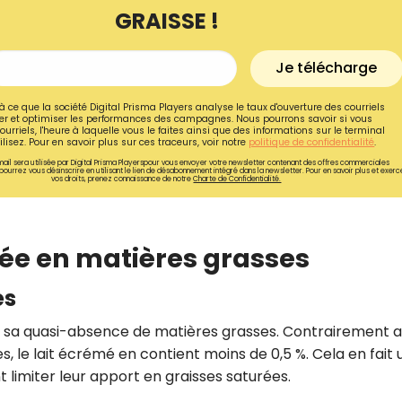
GRAISSE !
Je télécharge
à ce que la société Digital Prisma Players analyse le taux d'ouverture des courriels
r et optimiser les performances des campagnes. Nous pourrons savoir si vous
ourriels, l'heure à laquelle vous le faites ainsi que des informations sur le terminal
lisez. Pour en savoir plus sur ces traceurs, voir notre
politique de confidentialité
.
ail sera utilisée par Digital Prisma Playerspour vous envoyer votre newsletter contenant des offres commerciales
pourrez vous désinscrire en utilisant le lien de désabonnement intégré dans la newsletter. Pour en savoir plus et exerc
vos droits, prenez connaissance de notre
Charte de Confidentialité.
gée en matières grasses
es
Recevez gratuitemen
recettes inédites de
t sa quasi-absence de matières grasses. Contrairement au
!
des, le lait écrémé en contient moins de 0,5 %. Cela en fait 
 limiter leur apport en graisses saturées.
Ainsi que la newsletter promotio