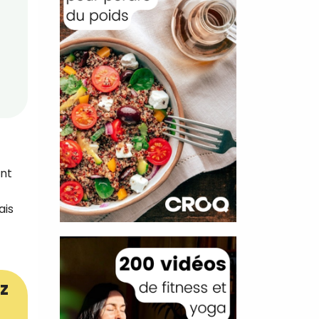
ant
ais
z