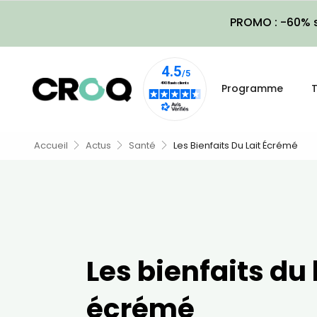
PROMO : -60% s
Programme
T
Accueil
Actus
Santé
Les Bienfaits Du Lait Écrémé
Les bienfaits du 
écrémé