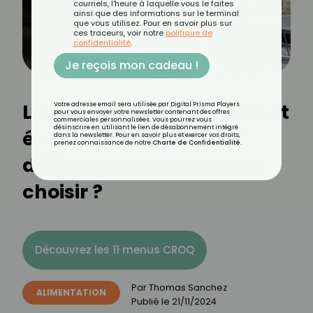
courriels, l'heure à laquelle vous le faites
ainsi que des informations sur le terminal
que vous utilisez. Pour en savoir plus sur
ces traceurs, voir notre
politique de
confidentialité
.
Je reçois mon cadeau !
Lait entier, demi-écrémé et
Votre adresse email sera utilisée par Digital Prisma Players
pour vous envoyer votre newsletter contenant des offres
commerciales personnalisées. Vous pourrez vous
désinscrire en utilisant le lien de désabonnement intégré
écrémé : quelles
dans la newsletter. Pour en savoir plus et exercer vos droits,
prenez connaissance de notre
Charte de Confidentialité
.
différences et comment
choisir ?
Découvrez les 11 menus CROQ
Par
Thomas Sanchez
ALIMENTATION
Publié le
21/11/2024