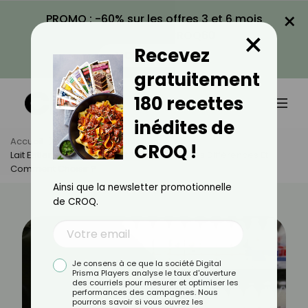
×
PROMO : -60% sur les offres 3 et 6 mois
×
avec le code CROQ60
Recevez
VOIR LA PROMO
gratuitement
180 recettes
inédites de
Accueil
Actus
Alimentation
CROQ !
Lait Entier, Demi-Écrémé Et Écrémé : Quelles Différences Et
Comment Choisir ?
Ainsi que la newsletter promotionnelle
de CROQ.
Je consens à ce que la société Digital
Prisma Players analyse le taux d'ouverture
des courriels pour mesurer et optimiser les
performances des campagnes. Nous
pourrons savoir si vous ouvrez les