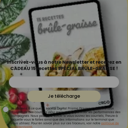
Inscrivez-vous à notre Newsletter et recevez en
CADEAU 15 recettes SPÉCIAL BRÛLE-GRAISSE !
Je télécharge
Je consens à ce que la société Digital Prisma Players analyse le taux
d'ouverture des courriels pour mesurer et optimiser les performances des
campagnes. Nous pourrons savoir si vous ouvrez les courriels, l'heure à
laquelle vous le faites ainsi que des informations sur le terminal que
vous utilisez. Pour en savoir plus sur ces traceurs, voir notre
politique de
confidentialité
.