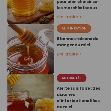
pour bien choisir sur
les marchés locaux
Lire la suite
ALIMENTATION
5 bonnes raisons de
manger du miel
Lire la suite
ACTUALITÉS
Alerte sanitaire : des
dizaines
d'intoxications liées
au miel