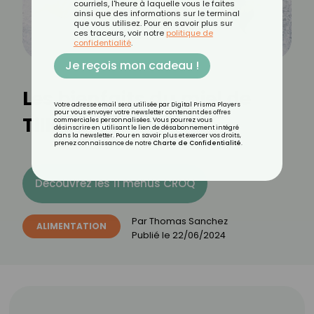
courriels, l'heure à laquelle vous le faites
ainsi que des informations sur le terminal
que vous utilisez. Pour en savoir plus sur
ces traceurs, voir notre
politique de
confidentialité
.
Je reçois mon cadeau !
Les bienfaits du miel de
Votre adresse email sera utilisée par Digital Prisma Players
pour vous envoyer votre newsletter contenant des offres
Tilleul
commerciales personnalisées. Vous pourrez vous
désinscrire en utilisant le lien de désabonnement intégré
dans la newsletter. Pour en savoir plus et exercer vos droits,
prenez connaissance de notre
Charte de Confidentialité
.
Découvrez les 11 menus CROQ
Par
Thomas Sanchez
ALIMENTATION
Publié le
22/06/2024