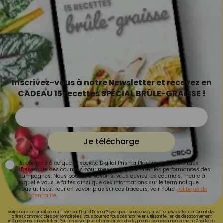
Inscrivez-vous à notre Newsletter et recevez en
CADEAU 15 recettes SPÉCIAL BRÛLE-GRAISSE !
Je télécharge
Je consens à ce que la société Digital Prisma Players analyse le taux
d'ouverture des courriels pour mesurer et optimiser les performances des
campagnes. Nous pourrons savoir si vous ouvrez les courriels, l'heure à
laquelle vous le faites ainsi que des informations sur le terminal que
vous utilisez. Pour en savoir plus sur ces traceurs, voir notre
politique de
confidentialité
.
Votre adresse email sera utilisée par Digital Prisma Playerspour vous envoyer votre newsletter contenant des
offres commerciales personnalisées. Vous pourrez vous désinscrire en utilisant le lien de désabonnement
intégré dans la newsletter. Pour en savoir plus et exercer vos droits, prenez connaissance de notre
Charte de