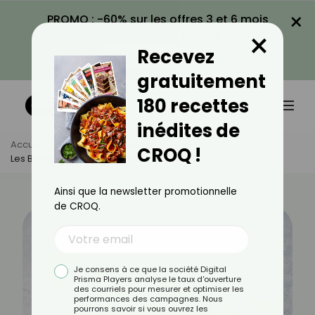
×
PROMO : -60% sur les offres 3 et 6 mois
×
avec le code CROQ60
Recevez
VOIR LA PROMO
gratuitement
180 recettes
inédites de
Accueil
Actus
Alimentation
CROQ !
Les Bienfaits Du Miel De Tilleul
Ainsi que la newsletter promotionnelle
de CROQ.
Je consens à ce que la société Digital
Prisma Players analyse le taux d'ouverture
des courriels pour mesurer et optimiser les
performances des campagnes. Nous
pourrons savoir si vous ouvrez les