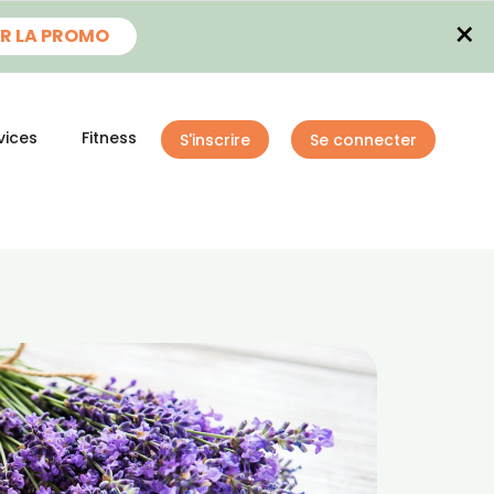
×
R LA PROMO
vices
Fitness
S'inscrire
Se connecter