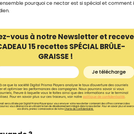
s ensemble pourquoi ce nectar est si spécial et comment i
dien.
ez-vous à notre Newsletter et receve
CADEAU 15 recettes SPÉCIAL BRÛLE-
GRAISSE !
Je télécharge
à ce que la société Digital Prisma Players analyse le taux d'ouverture des courriels
r et optimiser les performances des campagnes. Nous pourrons savoir si vous
ourriels, l'heure à laquelle vous le faites ainsi que des informations sur le terminal
lisez. Pour en savoir plus sur ces traceurs, voir notre
politique de confidentialité
.
ail sera utilisée par Digital Prisma Playerspour vous envoyer votre newsletter contenant des offres commerciales
pourrez vous désinscrire en utilisant le lien de désabonnement intégré dans la newsletter. Pour en savoir plus et exerc
vos droits, prenez connaissance de notre
Charte de Confidentialité.