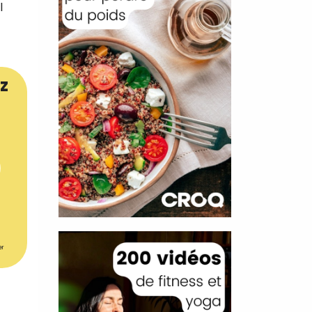
l
z
er