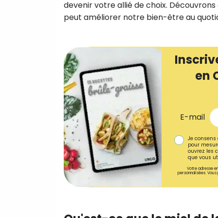
devenir votre allié de choix. Découvron
peut améliorer notre bien-être au quoti
Inscriv
en 
E-mail
Je consens 
pour mesure
ouvrez les c
que vous uti
Votre adresse em
personnalisées. Vous 