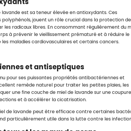
oxydants
CROQ.
e lavande est sa teneur élevée en antioxydants. Ces
s polyphénols, jouent un rôle crucial dans la protection d
r les radicaux libres. En consommant régulièrement du m
Je consens à ce que la société Digi
ps à prévenir le vieillissement prématuré et à réduire le
Prisma Players analyse le taux d'ou
e les maladies cardiovasculaires et certains cancers.
des courriels pour mesurer et optim
performances des campagnes. No
pourrons savoir si vous ouvrez les co
l'heure à laquelle vous le faites ains
des informations sur le terminal qu
iennes et antiseptiques
utilisez. Pour en savoir plus sur ces 
voir notre
politique de confidentialit
nu pour ses puissantes propriétés antibactériennes et
cellent remède naturel pour traiter les petites plaies, les
Je reçois mon cadeau !
liquer une fine couche de miel de lavande sur une coupur
ections et à accélérer la cicatrisation.
Votre adresse email sera utilisée par Digital Prisma Playe
envoyer votre newsletter contenant des offres commercial
personnalisées. Vous pourrez vous désinscrire en utilisan
iel de lavande peut être efficace contre certaines bacté
désabonnement intégré dans la newsletter. Pour en savoi
exercer vos droits, prenez connaissance de notre
Charte 
end particulièrement utile dans la lutte contre les infectio
Confidentialité
.