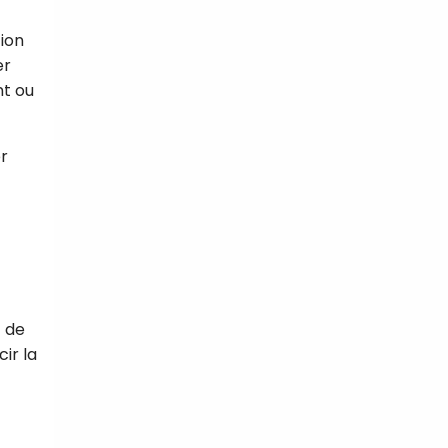
tion
er
nt ou
er
t de
ir la