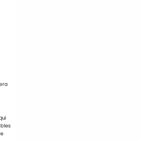
sera
qui
ubles
de