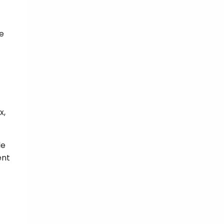
ne
x,
le
ent