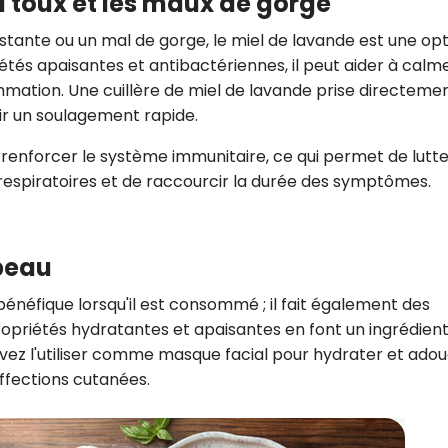
a toux et les maux de gorge
sistante ou un mal de gorge, le miel de lavande est une op
iétés apaisantes et antibactériennes, il peut aider à calm
flammation. Une cuillère de miel de lavande prise directeme
ir un soulagement rapide.
à renforcer le système immunitaire, ce qui permet de lutt
 respiratoires et de raccourcir la durée des symptômes.
 peau
énéfique lorsqu'il est consommé ; il fait également des
ropriétés hydratantes et apaisantes en font un ingrédien
uvez l'utiliser comme masque facial pour hydrater et adouc
affections cutanées.