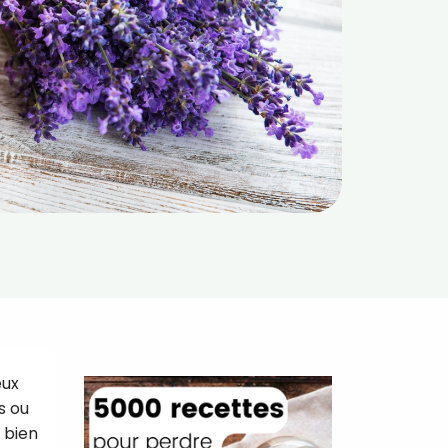
eux
s ou
 bien