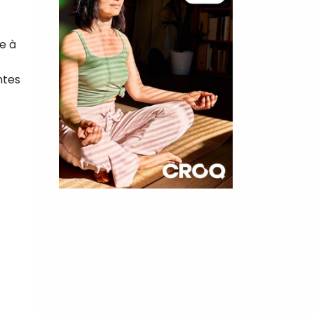
e à
ntes
×
t 180
 CROQ
nnelle de