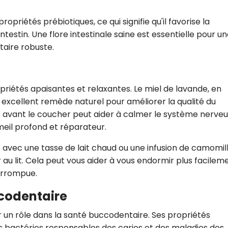
opriétés prébiotiques, ce qui signifie qu'il favorise la
testin. Une flore intestinale saine est essentielle pour u
taire robuste.
riétés apaisantes et relaxantes. Le miel de lavande, en
 excellent remède naturel pour améliorer la qualité du
e avant le coucher peut aider à calmer le système nerveu
mmeil profond et réparateur.
avec une tasse de lait chaud ou une infusion de camomil
 au lit. Cela peut vous aider à vous endormir plus facilem
terrompue.
ccodentaire
 un rôle dans la santé buccodentaire. Ses propriétés
s bactéries responsables des caries et des maladies des