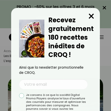
×
PROMO : -60% sur les offres 3 et 6 mois
×
avec le code CROQ60
Recevez
VOIR LA PROMO
gratuitement
180 recettes
inédites de
Accueil
Actus
Sport
CROQ !
Les Bienfaits Du Rafting : Un Sport Complet Pour Le Corps Et
L’esprit
Ainsi que la newsletter promotionnelle
de CROQ.
Je consens à ce que la société Digital
Prisma Players analyse le taux d'ouverture
des courriels pour mesurer et optimiser les
performances des campagnes. Nous
pourrons savoir si vous ouvrez les