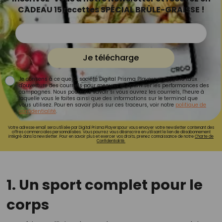
CADEAU 15 recettes SPÉCIAL BRÛLE-GRAISSE !
Je télécharge
Je consens à ce que la société Digital Prisma Players analyse le taux
d'ouverture des courriels pour mesurer et optimiser les performances des
campagnes. Nous pourrons savoir si vous ouvrez les courriels, l'heure à
laquelle vous le faites ainsi que des informations sur le terminal que
vous utilisez. Pour en savoir plus sur ces traceurs, voir notre
politique de
confidentialité
.
Votre adresse email sera utilisée par Digital Prisma Playerspour vous envoyer votre newsletter contenant des
offres commerciales personnalisées. Vous pourrez vous désinscrire en utilisant le lien de désabonnement
intégré dans la newsletter. Pour en savoir plus et exercer vos droits, prenez connaissance de notre
Charte de
Confidentialité.
1. Un sport complet pour le
corps