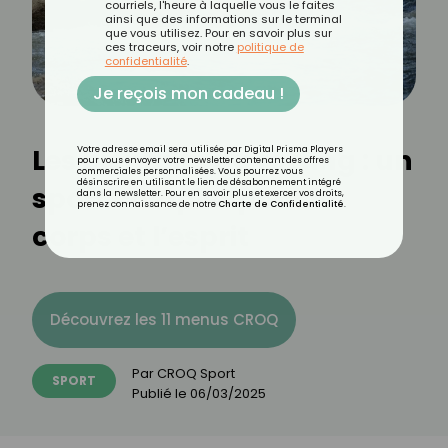
courriels, l'heure à laquelle vous le faites
ainsi que des informations sur le terminal
que vous utilisez. Pour en savoir plus sur
ces traceurs, voir notre
politique de
confidentialité
.
Je reçois mon cadeau !
Les bienfaits du rafting : un
Votre adresse email sera utilisée par Digital Prisma Players
pour vous envoyer votre newsletter contenant des offres
commerciales personnalisées. Vous pourrez vous
désinscrire en utilisant le lien de désabonnement intégré
sport complet pour le
dans la newsletter. Pour en savoir plus et exercer vos droits,
prenez connaissance de notre
Charte de Confidentialité
.
corps et l’esprit
Découvrez les 11 menus CROQ
Par
CROQ Sport
SPORT
Publié le
06/03/2025