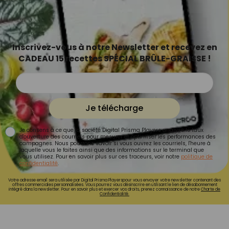
Inscrivez-vous à notre Newsletter et recevez en
CADEAU 15 recettes SPÉCIAL BRÛLE-GRAISSE !
Je télécharge
Je consens à ce que la société Digital Prisma Players analyse le taux
d'ouverture des courriels pour mesurer et optimiser les performances des
campagnes. Nous pourrons savoir si vous ouvrez les courriels, l'heure à
laquelle vous le faites ainsi que des informations sur le terminal que
vous utilisez. Pour en savoir plus sur ces traceurs, voir notre
politique de
confidentialité
.
Votre adresse email sera utilisée par Digital Prisma Playerspour vous envoyer votre newsletter contenant des
offres commerciales personnalisées. Vous pourrez vous désinscrire en utilisant le lien de désabonnement
intégré dans la newsletter. Pour en savoir plus et exercer vos droits, prenez connaissance de notre
Charte de
Confidentialité.