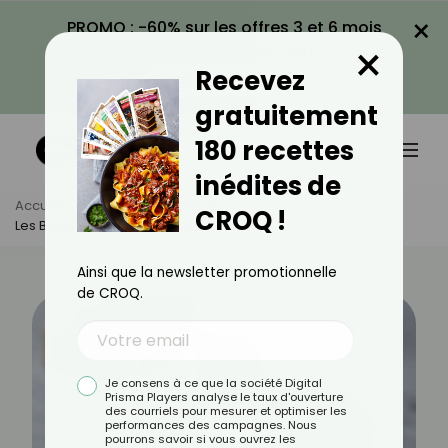
×
PROMO : -60% sur les offres 3 et 6 mois
×
avec le code CROQ60
Recevez
VOIR LA PROMO
gratuitement
180 recettes
inédites de
Accueil
Actus
Minceur
CROQ !
Les Bounty Sont-Ils Caloriques ?
Ainsi que la newsletter promotionnelle
de CROQ.
Je consens à ce que la société Digital
Prisma Players analyse le taux d'ouverture
des courriels pour mesurer et optimiser les
performances des campagnes. Nous
pourrons savoir si vous ouvrez les