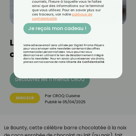
courriels, l'heure à laquelle vous le faites
ainsi que des informations sur le terminal
que vous utilisez. Pour en savoir plus sur
ces traceurs, voir notre
politique de
confidentialité
.
Je reçois mon cadeau !
Les Bounty sont-ils
Votre adresse email sera utilisée par Digital Prisma Players
pour vous envoyer votre newsletter contenant des offres
caloriques ?
commerciales personnalisées. Vous pourrez vous
désinscrire en utilisant le lien de désabonnement intégré
dans la newsletter. Pour en savoir plus et exercer vos droits,
prenez connaissance de notre
Charte de Confidentialité
.
Découvrez les 11 menus CROQ
Par
CROQ Cuisine
MINCEUR
Publié le
05/04/2025
Le Bounty, cette célèbre barre chocolatée à la noix
de coco enrobée de chocolat au lait (ou noir), fait