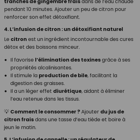
tranches de gingembre frais
dans de l’eau chaude
pendant 10 minutes. Ajouter un peu de citron pour
renforcer son effet détoxifiant.
4. L’infusion de citron : un détoxifiant naturel
Le
citron
est un ingrédient incontournable des cures
détox et des boissons minceur.
Il favorise
l’élimination des toxines
grâce à ses
propriétés alcalinisantes.
Il stimule la
production de bile
, facilitant la
digestion des graisses.
Il a un léger effet
diurétique
, aidant à éliminer
l’eau retenue dans les tissus.
💡
Comment le consommer ?
Ajouter
du jus de
citron frais
dans une tasse d’eau tiède et boire à
jeun le matin.
5. L’infusion de cannelle : un régulateur de