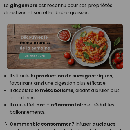
Le
gingembre
est reconnu pour ses propriétés
digestives et son effet brûle-graisses.
Il stimule la
production de sucs gastriques
,
favorisant ainsi une digestion plus efficace.
Il accélère le
métabolisme
, aidant à brûler plus
de calories.
Il a un effet
anti-inflammatoire
et réduit les
ballonnements.
💡
Comment le consommer ?
Infuser
quelques