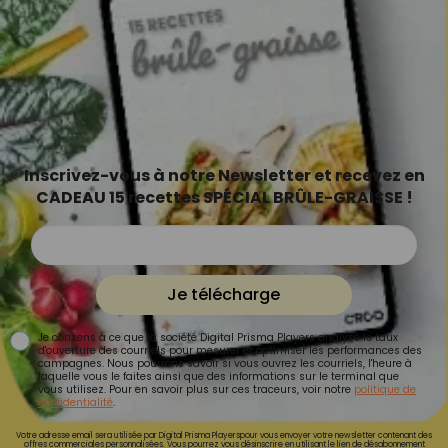
Inscrivez-vous à notre Newsletter et recevez en
CADEAU 15 recettes SPÉCIAL BRÛLE-GRAISSE !
Je télécharge
Je consens à ce que la société Digital Prisma Players analyse le taux
d'ouverture des courriels pour mesurer et optimiser les performances des
campagnes. Nous pourrons savoir si vous ouvrez les courriels, l'heure à
laquelle vous le faites ainsi que des informations sur le terminal que
vous utilisez. Pour en savoir plus sur ces traceurs, voir notre
politique de
confidentialité
.
Votre adresse email sera utilisée par Digital Prisma Playerspour vous envoyer votre newsletter contenant des
offres commerciales personnalisées. Vous pourrez vous désinscrire en utilisant le lien de désabonnement