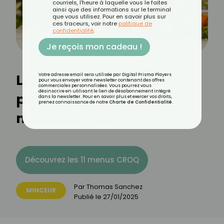
courriels, l'heure à laquelle vous le faites
ainsi que des informations sur le terminal
que vous utilisez. Pour en savoir plus sur
ces traceurs, voir notre
politique de
confidentialité
.
Je reçois mon cadeau !
Les meilleures infusions
Votre adresse email sera utilisée par Digital Prisma Players
pour vous envoyer votre newsletter contenant des offres
commerciales personnalisées. Vous pourrez vous
désinscrire en utilisant le lien de désabonnement intégré
pour éliminer les graisses
dans la newsletter. Pour en savoir plus et exercer vos droits,
prenez connaissance de notre
Charte de Confidentialité
.
naturellement
Découvrez les 11 menus CROQ
Par
Thomas Sanchez
MINCEUR
Publié le
27/01/2025