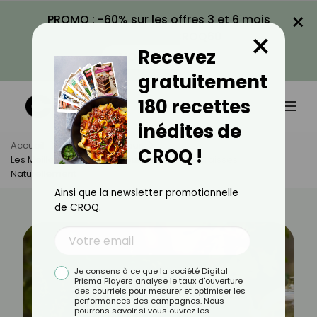
×
PROMO : -60% sur les offres 3 et 6 mois
×
avec le code CROQ60
Recevez
VOIR LA PROMO
gratuitement
180 recettes
inédites de
Accueil
Actus
Minceur
CROQ !
Les Meilleures Infusions Pour Éliminer Les Graisses
Naturellement
Ainsi que la newsletter promotionnelle
de CROQ.
Je consens à ce que la société Digital
Prisma Players analyse le taux d'ouverture
des courriels pour mesurer et optimiser les
performances des campagnes. Nous
pourrons savoir si vous ouvrez les