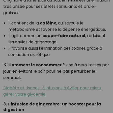
Originaire d’Amérique du Sud, le
maté
est une infusion
très prisée pour ses effets stimulants et brûle-
graisses.
Il contient de la
caféine
, qui stimule le
métabolisme et favorise la dépense énergétique.
Il agit comme un
coupe-faim naturel
, réduisant
les envies de grignotage.
Il favorise aussi l’élimination des toxines grâce à
son action diurétique.
💡
Comment le consommer ?
Une à deux tasses par
jour, en évitant le soir pour ne pas perturber le
sommeil.
Diabète et tisanes : 3 infusions à éviter pour mieux
gérer votre glycémie
3. L’infusion de gingembre : un booster pour la
digestion