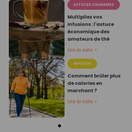
ASTUCES CULINAIRES
Multipliez vos
infusions : l'astuce
économique des
amateurs de thé
Lire la suite
MINCEUR
Comment brûler plus
de calories en
marchant ?
Lire la suite