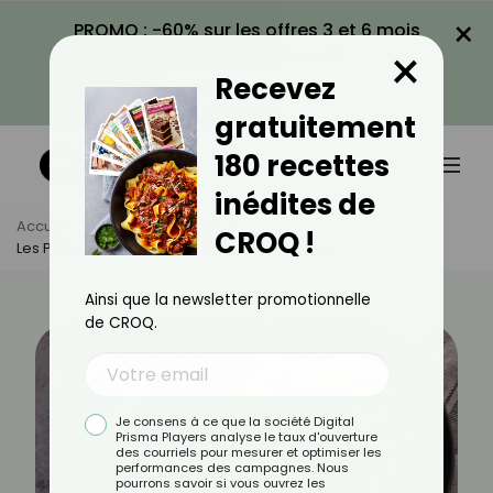
×
PROMO : -60% sur les offres 3 et 6 mois
×
avec le code CROQ60
Recevez
VOIR LA PROMO
gratuitement
180 recettes
inédites de
Accueil
Actus
Minceur
CROQ !
Les Pâtes Bolognaises Sont-Elles Caloriques ?
Ainsi que la newsletter promotionnelle
de CROQ.
Je consens à ce que la société Digital
Prisma Players analyse le taux d'ouverture
des courriels pour mesurer et optimiser les
performances des campagnes. Nous
pourrons savoir si vous ouvrez les