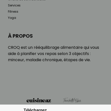
Services
Fitness
Yoga
À PROPOS
CROQ est un rééquilibrage alimentaire qui vous
aide à planifier vos repas selon 3 objectifs :
minceur, maladie chronique, étapes de vie.
Téléchargez