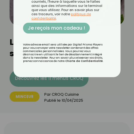
courriels, l'heure à laquelle vous le faites
ainsi que des informations sur le terminal
que vous utilisez. Pour en savoir plus sur
ces traceurs, voir notre
politique de
confidentialité
.
Je reçois mon cadeau !
Les pâtes bolognaises
Votre adresse email sera utilisée par Digital Prisma Players
pour vous envoyer votre newsletter contenant des offres
sont-elles caloriques ?
commerciales personnalisées. Vous pourrez vous
désinscrire en utilisant le lien de désabonnement intégré
dans la newsletter. Pour en savoir plus et exercer vos droits,
prenez connaissance de notre
Charte de Confidentialité
.
Découvrez les 11 menus CROQ
Par
CROQ Cuisine
MINCEUR
Publié le
10/04/2025