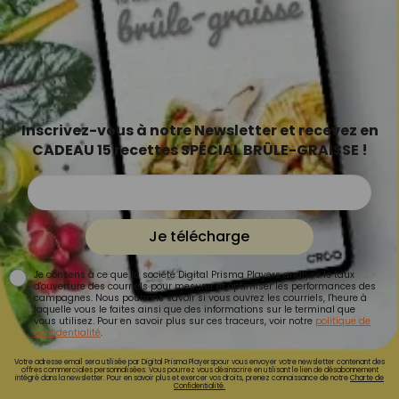
Inscrivez-vous à notre Newsletter et recevez en
CADEAU 15 recettes SPÉCIAL BRÛLE-GRAISSE !
Je télécharge
Je consens à ce que la société Digital Prisma Players analyse le taux
d'ouverture des courriels pour mesurer et optimiser les performances des
campagnes. Nous pourrons savoir si vous ouvrez les courriels, l'heure à
laquelle vous le faites ainsi que des informations sur le terminal que
vous utilisez. Pour en savoir plus sur ces traceurs, voir notre
politique de
confidentialité
.
Votre adresse email sera utilisée par Digital Prisma Playerspour vous envoyer votre newsletter contenant des
offres commerciales personnalisées. Vous pourrez vous désinscrire en utilisant le lien de désabonnement
intégré dans la newsletter. Pour en savoir plus et exercer vos droits, prenez connaissance de notre
Charte de
Confidentialité.