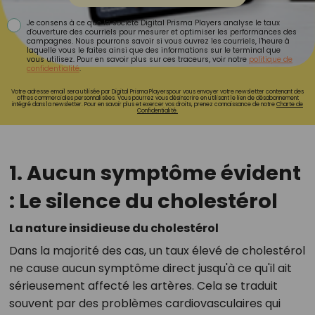
Je consens à ce que la société Digital Prisma Players analyse le taux
d'ouverture des courriels pour mesurer et optimiser les performances des
campagnes. Nous pourrons savoir si vous ouvrez les courriels, l'heure à
laquelle vous le faites ainsi que des informations sur le terminal que
vous utilisez. Pour en savoir plus sur ces traceurs, voir notre
politique de
confidentialité
.
Votre adresse email sera utilisée par Digital Prisma Playerspour vous envoyer votre newsletter contenant des
offres commerciales personnalisées. Vous pourrez vous désinscrire en utilisant le lien de désabonnement
intégré dans la newsletter. Pour en savoir plus et exercer vos droits, prenez connaissance de notre
Charte de
Confidentialité.
1. Aucun symptôme évident
: Le silence du cholestérol
La nature insidieuse du cholestérol
Dans la majorité des cas, un taux élevé de cholestérol
ne cause aucun symptôme direct jusqu'à ce qu'il ait
sérieusement affecté les artères. Cela se traduit
souvent par des problèmes cardiovasculaires qui