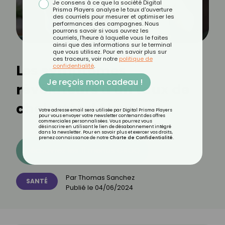
Je consens à ce que la société Digital
Prisma Players analyse le taux d'ouverture
des courriels pour mesurer et optimiser les
performances des campagnes. Nous
pourrons savoir si vous ouvrez les
courriels, l'heure à laquelle vous le faites
ainsi que des informations sur le terminal
que vous utilisez. Pour en savoir plus sur
ces traceurs, voir notre
politique de
Les symptômes
confidentialité
.
Je reçois mon cadeau !
révélateurs d'un taux de
cholestérol élevé
Votre adresse email sera utilisée par Digital Prisma Players
pour vous envoyer votre newsletter contenant des offres
commerciales personnalisées. Vous pourrez vous
désinscrire en utilisant le lien de désabonnement intégré
dans la newsletter. Pour en savoir plus et exercer vos droits,
prenez connaissance de notre
Charte de Confidentialité
.
Découvrez les 11 menus CROQ
Par
Thomas Sanchez
SANTÉ
Publié le
04/06/2024