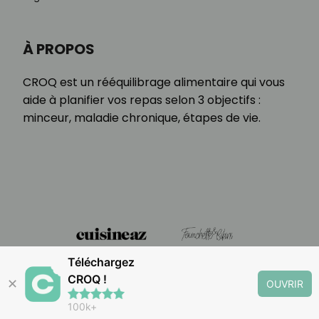
À PROPOS
CROQ est un rééquilibrage alimentaire qui vous
aide à planifier vos repas selon 3 objectifs :
minceur, maladie chronique, étapes de vie.
Téléchargez
CROQ !
✕
OUVRIR
100k+