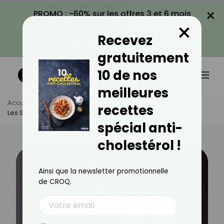
×
PROMO : -60% sur les offres 3 et 6 mois
×
avec le code CROQ60
Recevez
VOIR LA PROMO
gratuitement
10 de nos
meilleures
Accueil
Actus
Santé
recettes
Les Symptômes Révélateurs D'un Taux De Cholestérol Élevé
spécial anti-
cholestérol !
Ainsi que la newsletter promotionnelle
de CROQ.