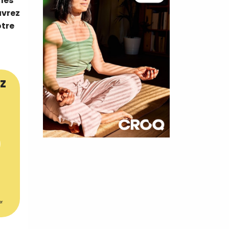
 les
uvrez
otre
z
×
t 180
 CROQ
er
nnelle de