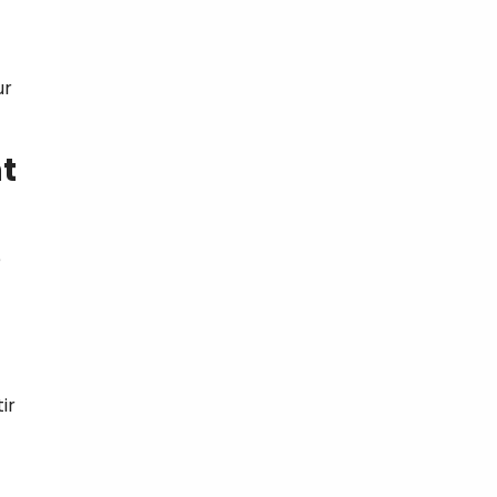
ur
t
e
ir