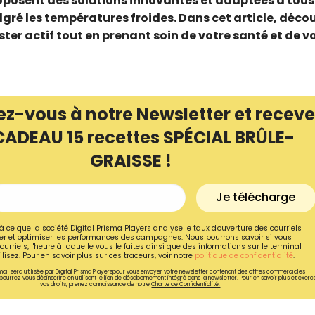
roposent des solutions innovantes et adaptées à tous
gré les températures froides. Dans cet article, déco
ster actif tout en prenant soin de votre santé et de v
ez-vous à notre Newsletter et receve
CADEAU 15 recettes SPÉCIAL BRÛLE-
GRAISSE !
Je télécharge
Recevez gratuitemen
à ce que la société Digital Prisma Players analyse le taux d'ouverture des courriels
r et optimiser les performances des campagnes. Nous pourrons savoir si vous
ourriels, l'heure à laquelle vous le faites ainsi que des informations sur le terminal
recettes inédites de
lisez. Pour en savoir plus sur ces traceurs, voir notre
politique de confidentialité
.
ail sera utilisée par Digital Prisma Playerspour vous envoyer votre newsletter contenant des offres commerciales
!
pourrez vous désinscrire en utilisant le lien de désabonnement intégré dans la newsletter. Pour en savoir plus et exerc
vos droits, prenez connaissance de notre
Charte de Confidentialité.
Ainsi que la newsletter promotio