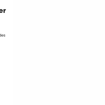
er
tal
verture
iser les
 des
us
urriels,
i que
e vous
traceurs,
é
.
rs pour vous
es
t le lien de
r plus et
de