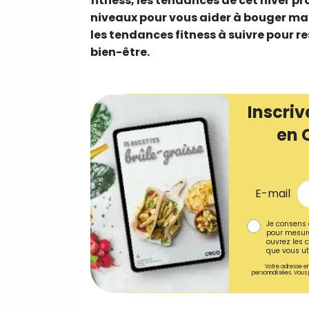
fitness, les tendances de cet hiver p
niveaux pour vous aider à bouger mal
les tendances fitness à suivre pour re
bien-être.
Inscriv
en 
E-mail
Je consens 
pour mesure
ouvrez les c
que vous uti
Votre adresse em
personnalisées. Vous 