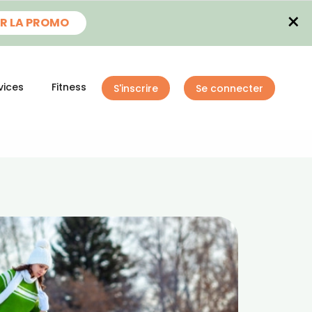
×
R LA PROMO
vices
Fitness
S'inscrire
Se connecter