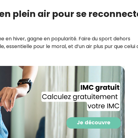
CROQ.
en plein air pour se reconnect
Je consens à ce que la société Digi
me en hiver, gagne en popularité. Faire du sport dehors
Prisma Players analyse le taux d'ou
des courriels pour mesurer et optim
, essentielle pour le moral, et d’un air plus pur que celui
performances des campagnes. No
pourrons savoir si vous ouvrez les co
l'heure à laquelle vous le faites ains
des informations sur le terminal qu
utilisez. Pour en savoir plus sur ces 
voir notre
politique de confidentialit
Je reçois mon cadeau !
Votre adresse email sera utilisée par Digital Prisma Playe
envoyer votre newsletter contenant des offres commercial
personnalisées. Vous pourrez vous désinscrire en utilisan
désabonnement intégré dans la newsletter. Pour en savoi
exercer vos droits, prenez connaissance de notre
Charte 
Confidentialité
.