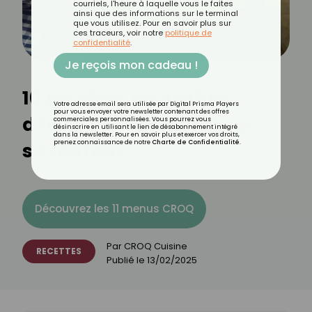
courriels, l'heure à laquelle vous le faites
ainsi que des informations sur le terminal
que vous utilisez. Pour en savoir plus sur
ces traceurs, voir notre
politique de
confidentialité
.
Je reçois mon cadeau !
10 recettes de gratins
Votre adresse email sera utilisée par Digital Prisma Players
pour vous envoyer votre newsletter contenant des offres
d'hiver réconfortants et
commerciales personnalisées. Vous pourrez vous
désinscrire en utilisant le lien de désabonnement intégré
dans la newsletter. Pour en savoir plus et exercer vos droits,
savoureux
prenez connaissance de notre
Charte de Confidentialité
.
Découvrez les 11 menus CROQ
Par
CROQ Cuisine
RECETTES
Publié le
13/02/2025