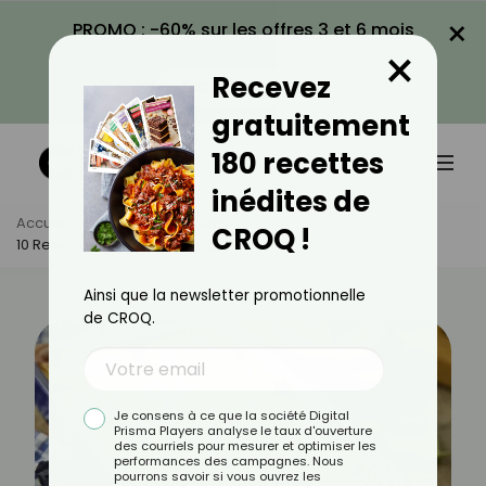
×
PROMO : -60% sur les offres 3 et 6 mois
×
avec le code CROQ60
Recevez
VOIR LA PROMO
gratuitement
180 recettes
inédites de
Accueil
Actus
Recettes
CROQ !
10 Recettes De Gratins D'hiver Réconfortants Et Savoureux
Ainsi que la newsletter promotionnelle
de CROQ.
Je consens à ce que la société Digital
Prisma Players analyse le taux d'ouverture
des courriels pour mesurer et optimiser les
performances des campagnes. Nous
pourrons savoir si vous ouvrez les