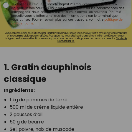
Je consens à ce que la société Digital Prisma Players analyse le taux
d'ouverture des courriels pour mesurer et optimiser les performances des
campagnes. Nous pourrons savoir si vous ouvrez les courriels, l'heure à
laquelle vous le faites ainsi que des informations sur le terminal que
vous utilisez. Pour en savoir plus sur ces traceurs, voir notre
politique de
confidentialité
.
Votre adresse email sera utilisée par Digital Prisma Playerspour vous envoyer votre newsletter contenant des
offres commerciales personnalisées. Vous pourrez vous désinscrire en utilisant le lien de désabonnement
intégré dans la newsletter. Pour en savoir plus et exercer vos droits, prenez connaissance de notre
Charte de
Confidentialité.
1. Gratin dauphinois
classique
Ingrédients :
1 kg de pommes de terre
500 ml de crème liquide entière
2 gousses d’ail
50 g de beurre
Sel, poivre, noix de muscade