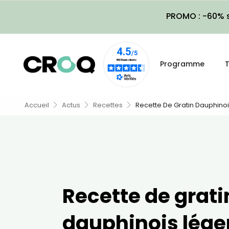
PROMO : -60% s
Programme
T
Accueil
Actus
Recettes
Recette De Gratin Dauphinoi
Recette de grati
dauphinois lége