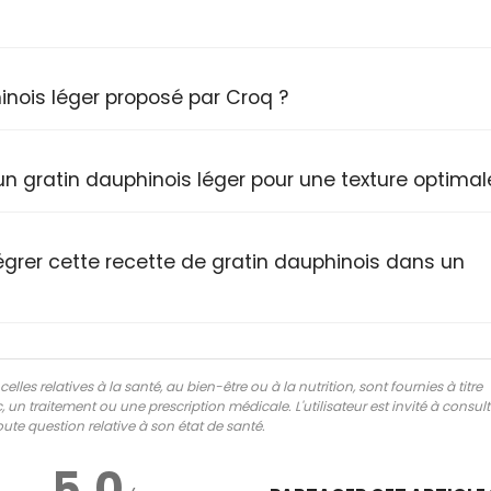
hinois léger proposé par Croq ?
 gratin dauphinois léger pour une texture optimal
égrer cette recette de gratin dauphinois dans un
lles relatives à la santé, au bien-être ou à la nutrition, sont fournies à titre
 un traitement ou une prescription médicale. L'utilisateur est invité à consul
ute question relative à son état de santé.
5.0