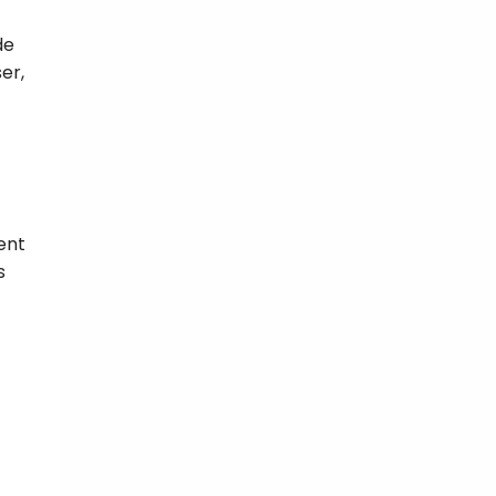
de
er,
ent
s