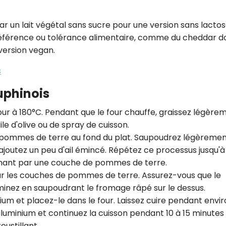
CROQ.
 un lait végétal sans sucre pour une version sans lactos
référence ou tolérance alimentaire, comme du cheddar d
ersion vegan.
Je consens à ce que la société Digi
Prisma Players analyse le taux d'ou
s
des courriels pour mesurer et optim
performances des campagnes. No
uphinois
pourrons savoir si vous ouvrez les co
l'heure à laquelle vous le faites ains
des informations sur le terminal qu
 à 180°C. Pendant que le four chauffe, graissez légère
utilisez. Pour en savoir plus sur ces 
ile d'olive ou de spray de cuisson.
voir notre
politique de confidentialit
pommes de terre au fond du plat. Saupoudrez légèremen
Je reçois mon cadeau !
 ajoutez un peu d'ail émincé. Répétez ce processus jusqu'à
inant par une couche de pommes de terre.
ur les couches de pommes de terre. Assurez-vous que le
Votre adresse email sera utilisée par Digital Prisma Playe
envoyer votre newsletter contenant des offres commercial
minez en saupoudrant le fromage râpé sur le dessus.
personnalisées. Vous pourrez vous désinscrire en utilisan
désabonnement intégré dans la newsletter. Pour en savoi
ium et placez-le dans le four. Laissez cuire pendant envi
exercer vos droits, prenez connaissance de notre
Charte 
Confidentialité
.
 aluminium et continuez la cuisson pendant 10 à 15 minutes
oustillant.