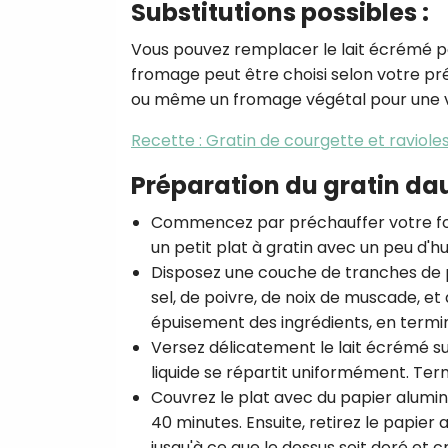
Substitutions possibles :
Vous pouvez remplacer le lait écrémé par
fromage peut être choisi selon votre p
ou même un fromage végétal pour une v
Recette : Gratin de courgette et raviole
Préparation du gratin da
Commencez par préchauffer votre four
un petit plat à gratin avec un peu d'hu
Disposez une couche de tranches de 
sel, de poivre, de noix de muscade, et
épuisement des ingrédients, en term
Versez délicatement le lait écrémé s
liquide se répartit uniformément. Ter
Couvrez le plat avec du papier alumin
40 minutes. Ensuite, retirez le papier
jusqu'à ce que le dessus soit doré et cr