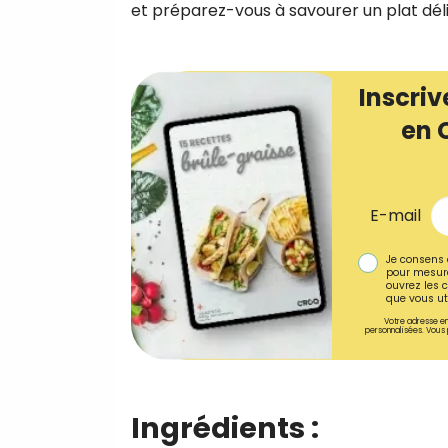
et préparez-vous à savourer un plat déli
Inscriv
en 
E-mail
Je consens 
pour mesure
ouvrez les c
que vous uti
Votre adresse em
personnalisées. Vous 
Ingrédients :