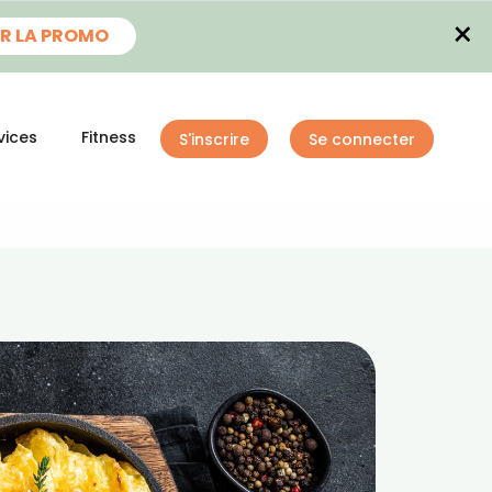
×
R LA PROMO
vices
Fitness
S'inscrire
Se connecter