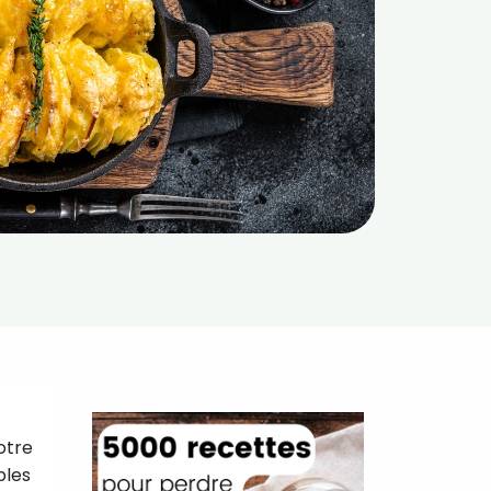
otre
ples