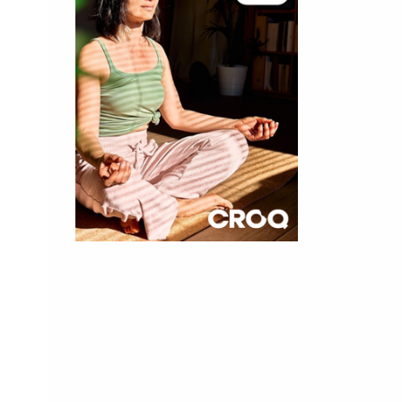
×
t 180
 CROQ
nnelle de