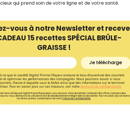
cieux qui prend soin de votre ligne et de votre santé.
ez-vous à notre Newsletter et receve
CADEAU 15 recettes SPÉCIAL BRÛLE-
GRAISSE !
Je télécharge
à ce que la société Digital Prisma Players analyse le taux d'ouverture des courriels
r et optimiser les performances des campagnes. Nous pourrons savoir si vous
ourriels, l'heure à laquelle vous le faites ainsi que des informations sur le terminal
lisez. Pour en savoir plus sur ces traceurs, voir notre
politique de confidentialité
.
ail sera utilisée par Digital Prisma Playerspour vous envoyer votre newsletter contenant des offres commerciales
pourrez vous désinscrire en utilisant le lien de désabonnement intégré dans la newsletter. Pour en savoir plus et exerc
vos droits, prenez connaissance de notre
Charte de Confidentialité.