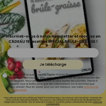
Inscrivez-vous à notre Newsletter et recevez en
CADEAU 15 recettes SPÉCIAL BRÛLE-GRAISSE !
Je télécharge
Je consens à ce que la société Digital Prisma Players analyse le taux
d'ouverture des courriels pour mesurer et optimiser les performances des
campagnes. Nous pourrons savoir si vous ouvrez les courriels, l'heure à
laquelle vous le faites ainsi que des informations sur le terminal que
vous utilisez. Pour en savoir plus sur ces traceurs, voir notre
politique de
confidentialité
.
Votre adresse email sera utilisée par Digital Prisma Playerspour vous envoyer votre newsletter contenant des
offres commerciales personnalisées. Vous pourrez vous désinscrire en utilisant le lien de désabonnement
intégré dans la newsletter. Pour en savoir plus et exercer vos droits, prenez connaissance de notre
Charte de
Confidentialité.