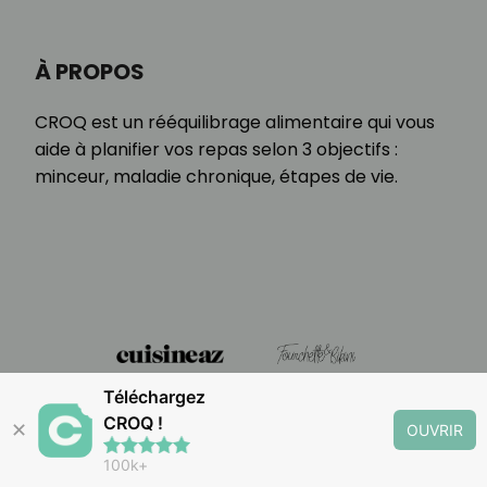
À PROPOS
CROQ est un rééquilibrage alimentaire qui vous
aide à planifier vos repas selon 3 objectifs :
minceur, maladie chronique, étapes de vie.
Téléchargez
CROQ !
✕
OUVRIR
100k+