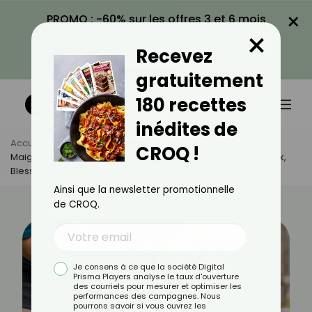
×
PROMO : -60% sur les offres 3 et 6 mois
×
avec le code CROQ60
Recevez
VOIR LA PROMO
gratuitement
180 recettes
inédites de
Accueil
Actus
Actualités
CROQ !
Maigrir Sans Sport, C’est Possible : Le Témoignage De Franck,
Blessé Mais Déterminé
Ainsi que la newsletter promotionnelle
de CROQ.
Je consens à ce que la société Digital
Prisma Players analyse le taux d'ouverture
des courriels pour mesurer et optimiser les
performances des campagnes. Nous
pourrons savoir si vous ouvrez les