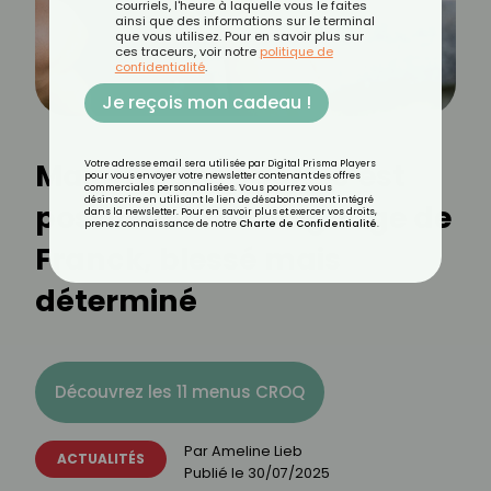
courriels, l'heure à laquelle vous le faites
ainsi que des informations sur le terminal
que vous utilisez. Pour en savoir plus sur
ces traceurs, voir notre
politique de
confidentialité
.
Je reçois mon cadeau !
Maigrir sans sport, c’est
Votre adresse email sera utilisée par Digital Prisma Players
pour vous envoyer votre newsletter contenant des offres
commerciales personnalisées. Vous pourrez vous
désinscrire en utilisant le lien de désabonnement intégré
possible : le témoignage de
dans la newsletter. Pour en savoir plus et exercer vos droits,
prenez connaissance de notre
Charte de Confidentialité
.
Franck, blessé mais
déterminé
Découvrez les 11 menus CROQ
Par
Ameline Lieb
ACTUALITÉS
Publié le
30/07/2025