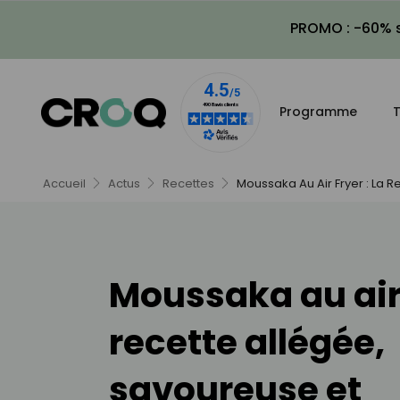
PROMO : -60% s
Programme
T
Accueil
Actus
Recettes
Moussaka Au Air Fryer : La R
Moussaka au air f
recette allégée,
savoureuse et