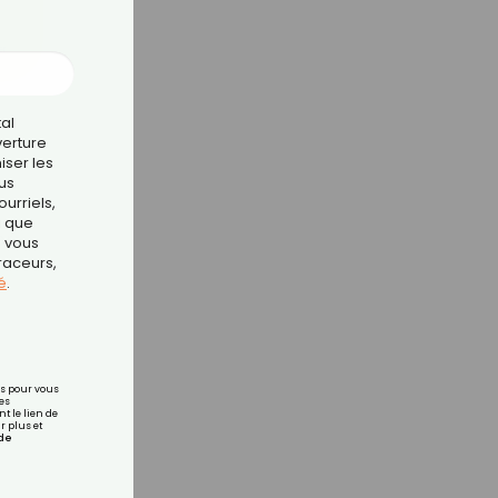
er
tal
verture
iser les
us
urriels,
i que
er
e vous
traceurs,
é
.
rs pour vous
es
t le lien de
r plus et
de