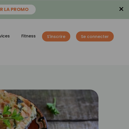
×
R LA PROMO
vices
Fitness
S'inscrire
Se connecter