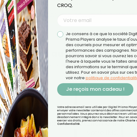
lisez. Pour en savoir plus sur ces traceurs, voir notre
politique de confidentialité
.
CROQ.
ail sera utilisée par Digital Prisma Playerspour vous envoyer votre newsletter contenant des offres commerciales
pourrez vous désinscrire en utilisant le lien de désabonnement intégré dans la newsletter. Pour en savoir plus et exerc
vos droits, prenez connaissance de notre
Charte de Confidentialité.
Je consens à ce que la société Digi
Prisma Players analyse le taux d'ou
des courriels pour mesurer et optim
 moussaka au air fryer ?
performances des campagnes. No
pourrons savoir si vous ouvrez les co
l'heure à laquelle vous le faites ains
bien plus qu’un gadget : c’est un allié précieux pour cuisin
des informations sur le terminal qu
utilisez. Pour en savoir plus sur ces 
voir notre
politique de confidentialit
ieurs avantages :
Je reçois mon cadeau !
Votre adresse email sera utilisée par Digital Prisma Playe
envoyer votre newsletter contenant des offres commercial
personnalisées. Vous pourrez vous désinscrire en utilisan
désabonnement intégré dans la newsletter. Pour en savoi
exercer vos droits, prenez connaissance de notre
Charte 
Confidentialité
.