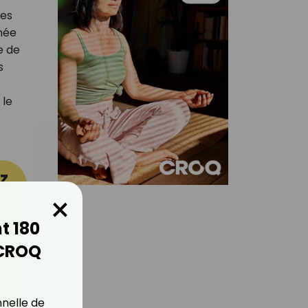
les
inée
e de
s
 le
z
×
t 180
 CROQ
nnelle de