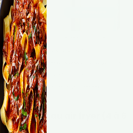
orbent peu d’huile, contrairement à la friture traditionnel
isson global est réduit d’environ 30 %.
nt croustillante et dorée, sans dessécher la garniture.
leur saveur et leur texture fondante.
lus équilibrée
, mais tout aussi gourmande.
 moussaka au air fryer (4 à 6