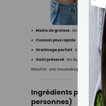
Moins de graisse
: les aubergines abs
Cuisson plus rapide
: le temps de cu
Gratinage parfait
: la surface devie
Goût préservé
: les légumes gardent 
Résultat : une moussaka
plus digeste, p
Ingrédients pour une
personnes)