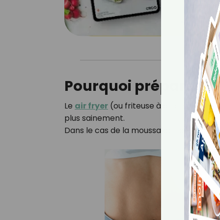
que vous uti
Votre adresse em
personnalisées. Vous 
Pourquoi préparer la
Le
air fryer
(ou friteuse à air chaud) est 
plus sainement.
Dans le cas de la moussaka, il offre plus