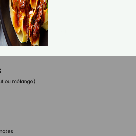
ne version plus consistante)
:
uf ou mélange)
omates