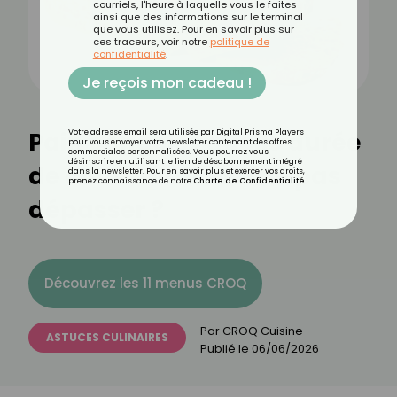
courriels, l'heure à laquelle vous le faites
ainsi que des informations sur le terminal
que vous utilisez. Pour en savoir plus sur
ces traceurs, voir notre
politique de
confidentialité
.
Je reçois mon cadeau !
Pain congelé : quelle durée
Votre adresse email sera utilisée par Digital Prisma Players
pour vous envoyer votre newsletter contenant des offres
commerciales personnalisées. Vous pourrez vous
désinscrire en utilisant le lien de désabonnement intégré
de conservation à ne pas
dans la newsletter. Pour en savoir plus et exercer vos droits,
prenez connaissance de notre
Charte de Confidentialité
.
dépasser ?
Découvrez les 11 menus CROQ
Par
CROQ Cuisine
ASTUCES CULINAIRES
Publié le
06/06/2026