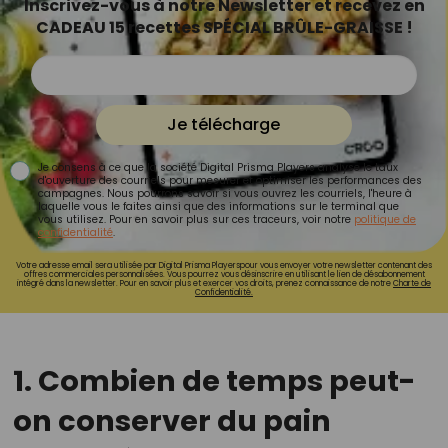
Inscrivez-vous à notre Newsletter et recevez en
CADEAU 15 recettes SPÉCIAL BRÛLE-GRAISSE !
Je télécharge
Je consens à ce que la société Digital Prisma Players analyse le taux
d'ouverture des courriels pour mesurer et optimiser les performances des
campagnes. Nous pourrons savoir si vous ouvrez les courriels, l'heure à
laquelle vous le faites ainsi que des informations sur le terminal que
vous utilisez. Pour en savoir plus sur ces traceurs, voir notre
politique de
confidentialité
.
Votre adresse email sera utilisée par Digital Prisma Playerspour vous envoyer votre newsletter contenant des
offres commerciales personnalisées. Vous pourrez vous désinscrire en utilisant le lien de désabonnement
intégré dans la newsletter. Pour en savoir plus et exercer vos droits, prenez connaissance de notre
Charte de
Confidentialité.
1. Combien de temps peut-
on conserver du pain