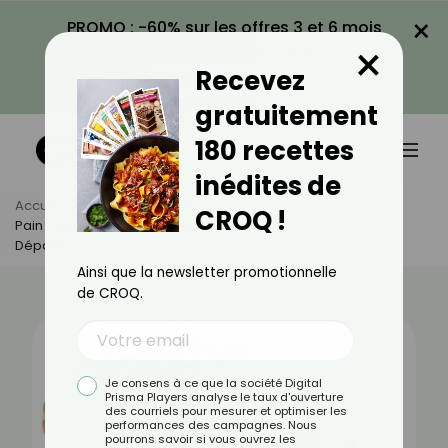
×
PROMO : -60% sur les offres 3 et 6 mois
×
avec le code CROQ60
Recevez
VOIR LA PROMO
gratuitement
180 recettes
inédites de
Accueil
Actus
Astuces Culinaires
CROQ !
Pain Congelé : Quelle Durée De Conservation À Ne Pas
Dépasser ?
Ainsi que la newsletter promotionnelle
de CROQ.
Je consens à ce que la société Digital
Prisma Players analyse le taux d'ouverture
des courriels pour mesurer et optimiser les
performances des campagnes. Nous
pourrons savoir si vous ouvrez les