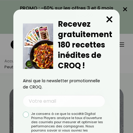
×
PROMO : -60% sur les offres 3 et 6 mois
×
avec le code CROQ60
Recevez
VOIR LA PROMO
gratuitement
180 recettes
inédites de
Accueil
Actus
Alimentation
CROQ !
Peut-On Congeler Du Fromage Frais ?
Ainsi que la newsletter promotionnelle
de CROQ.
Je consens à ce que la société Digital
Prisma Players analyse le taux d'ouverture
des courriels pour mesurer et optimiser les
performances des campagnes. Nous
pourrons savoir si vous ouvrez les