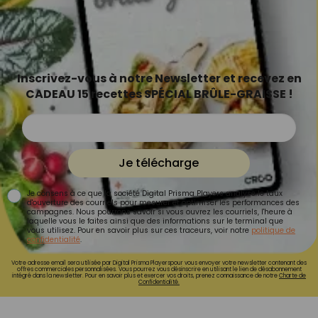
Inscrivez-vous à notre Newsletter et recevez en
CADEAU 15 recettes SPÉCIAL BRÛLE-GRAISSE !
Je télécharge
Je consens à ce que la société Digital Prisma Players analyse le taux
d'ouverture des courriels pour mesurer et optimiser les performances des
campagnes. Nous pourrons savoir si vous ouvrez les courriels, l'heure à
laquelle vous le faites ainsi que des informations sur le terminal que
vous utilisez. Pour en savoir plus sur ces traceurs, voir notre
politique de
confidentialité
.
Votre adresse email sera utilisée par Digital Prisma Playerspour vous envoyer votre newsletter contenant des
offres commerciales personnalisées. Vous pourrez vous désinscrire en utilisant le lien de désabonnement
intégré dans la newsletter. Pour en savoir plus et exercer vos droits, prenez connaissance de notre
Charte de
Confidentialité.