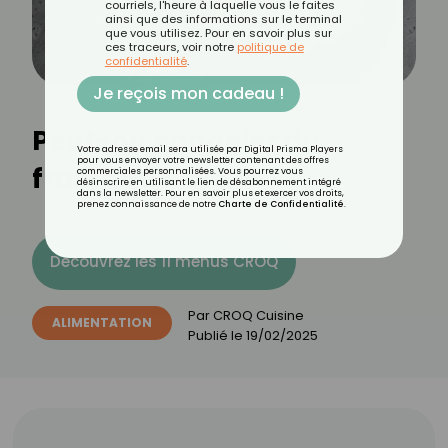
courriels, l'heure à laquelle vous le faites
ainsi que des informations sur le terminal
que vous utilisez. Pour en savoir plus sur
ces traceurs, voir notre
politique de
confidentialité
.
Je reçois mon cadeau !
Peut-on congeler du
Votre adresse email sera utilisée par Digital Prisma Players
pour vous envoyer votre newsletter contenant des offres
fromage frais ?
commerciales personnalisées. Vous pourrez vous
désinscrire en utilisant le lien de désabonnement intégré
dans la newsletter. Pour en savoir plus et exercer vos droits,
prenez connaissance de notre
Charte de Confidentialité
.
Découvrez les 11 menus CROQ
Par
CROQ Cuisine
ALIMENTATION
Publié le
19/02/2025