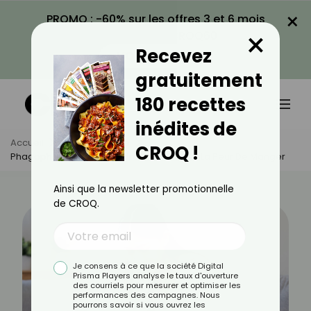
×
PROMO : -60% sur les offres 3 et 6 mois
×
avec le code CROQ60
Recevez
VOIR LA PROMO
gratuitement
180 recettes
inédites de
Accueil
Actus
Santé
CROQ !
Phagophobie : Comprendre Et Surmonter La Peur De Manger
Ainsi que la newsletter promotionnelle
de CROQ.
Je consens à ce que la société Digital
Prisma Players analyse le taux d'ouverture
des courriels pour mesurer et optimiser les
performances des campagnes. Nous
pourrons savoir si vous ouvrez les