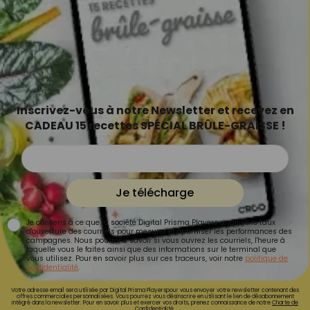
Inscrivez-vous à notre Newsletter et recevez en
CADEAU 15 recettes SPÉCIAL BRÛLE-GRAISSE !
Je télécharge
Je consens à ce que la société Digital Prisma Players analyse le taux
d'ouverture des courriels pour mesurer et optimiser les performances des
campagnes. Nous pourrons savoir si vous ouvrez les courriels, l'heure à
laquelle vous le faites ainsi que des informations sur le terminal que
vous utilisez. Pour en savoir plus sur ces traceurs, voir notre
politique de
confidentialité
.
Votre adresse email sera utilisée par Digital Prisma Playerspour vous envoyer votre newsletter contenant des
offres commerciales personnalisées. Vous pourrez vous désinscrire en utilisant le lien de désabonnement
intégré dans la newsletter. Pour en savoir plus et exercer vos droits, prenez connaissance de notre
Charte de
Confidentialité.