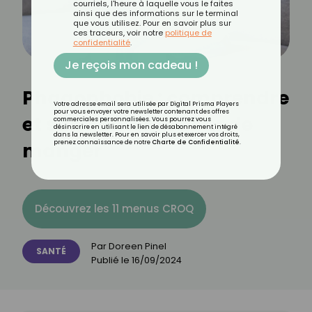
courriels, l'heure à laquelle vous le faites
ainsi que des informations sur le terminal
que vous utilisez. Pour en savoir plus sur
ces traceurs, voir notre
politique de
confidentialité
.
Je reçois mon cadeau !
Phagophobie : comprendre
Votre adresse email sera utilisée par Digital Prisma Players
pour vous envoyer votre newsletter contenant des offres
et surmonter la peur de
commerciales personnalisées. Vous pourrez vous
désinscrire en utilisant le lien de désabonnement intégré
dans la newsletter. Pour en savoir plus et exercer vos droits,
manger
prenez connaissance de notre
Charte de Confidentialité
.
Découvrez les 11 menus CROQ
Par
Doreen Pinel
SANTÉ
Publié le
16/09/2024