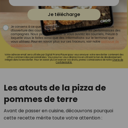
Je télécharge
Je consens à ce que la société Digital Prisma Players analyse le taux
d'ouverture des courriels pour mesurer et optimiser les performances des
campagnes. Nous pourrons savoir si vous ouvrez les courriels, l'heure à
laquelle vous le faites ainsi que des informations sur le terminal que
vous utilisez. Pour en savoir plus sur ces traceurs, voir notre
politique de
confidentialité
.
Votre adresse email sera utilisée par Digital Prisma Playerspour vous envoyer votre newsletter contenant des
offres commerciales personnalisées. Vous pourrez vous désinscrire en utilisant le lien de désabonnement
intégré dans la newsletter. Pour en savoir plus et exercer vos droits, prenez connaissance de notre
Charte de
Confidentialité.
Les atouts de la pizza de
pommes de terre
Avant de passer en cuisine, découvrons pourquoi
cette recette mérite toute votre attention :