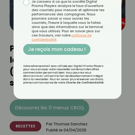
Je consens à ce que la société Digital
Prisma Players analyse le taux d'ouverture
des courriels pour mesurer et optimiser les
performances des campagnes. Nous
pourrons savoir si vous ouvrez les
courriels, l'heure à laquelle vous le faites
ainsi que des informations sur le terminal
que vous utilisez. Pour en savoir plus sur
ces traceurs, voir notre
politique de
confidentialité
.
Pizza de pommes de terre :
Je reçois mon cadeau !
la recette ultra tendance
Votre adresse email sera utilisée par Digital Prisma Players
(et sans pâte) à décliner
pour vous envoyer votre newsletter contenant des offres
commerciales personnalisées. Vous pourrez vous
désinscrire en utilisant le lien de désabonnement intégré
selon vos envies
dans la newsletter. Pour en savoir plus et exercer vos droits,
prenez connaissance de notre
Charte de Confidentialité
.
Découvrez les 11 menus CROQ
Par
Thomas Sanchez
RECETTES
Publié le
04/04/2025