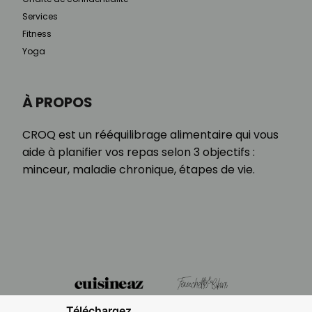
Services
Fitness
Yoga
À PROPOS
CROQ est un rééquilibrage alimentaire qui vous
aide à planifier vos repas selon 3 objectifs :
minceur, maladie chronique, étapes de vie.
Téléchargez