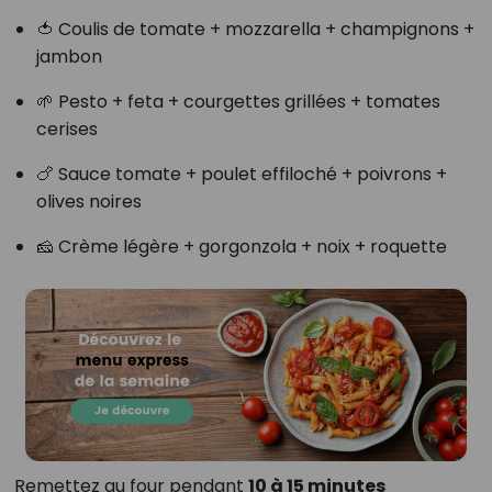
🍅 Coulis de tomate + mozzarella + champignons +
jambon
🌱 Pesto + feta + courgettes grillées + tomates
cerises
🍗 Sauce tomate + poulet effiloché + poivrons +
olives noires
🧀 Crème légère + gorgonzola + noix + roquette
Remettez au four pendant
10 à 15 minutes