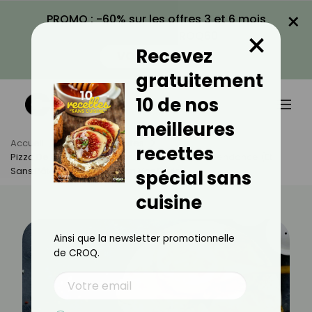
×
PROMO : -60% sur les offres 3 et 6 mois
×
avec le code CROQ60
Recevez
VOIR LA PROMO
gratuitement
10 de nos
meilleures
Accueil
Actus
Recettes
recettes
Pizza De Pommes De Terre : La Recette Ultra Tendance (et
Sans Pâte) À Décliner Selon Vos Envies
spécial sans
cuisine
Ainsi que la newsletter promotionnelle
de CROQ.