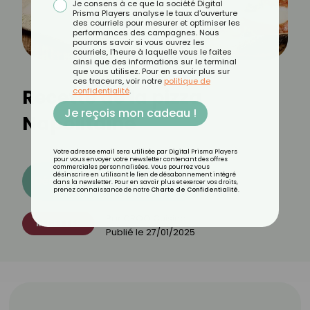
Je consens à ce que la société Digital
Prisma Players analyse le taux d'ouverture
des courriels pour mesurer et optimiser les
performances des campagnes. Nous
pourrons savoir si vous ouvrez les
courriels, l'heure à laquelle vous le faites
ainsi que des informations sur le terminal
que vous utilisez. Pour en savoir plus sur
ces traceurs, voir notre
politique de
Recette de la pizza
confidentialité
.
Je reçois mon cadeau !
Napolitaine
Votre adresse email sera utilisée par Digital Prisma Players
pour vous envoyer votre newsletter contenant des offres
commerciales personnalisées. Vous pourrez vous
désinscrire en utilisant le lien de désabonnement intégré
Découvrez les 11 menus CROQ
dans la newsletter. Pour en savoir plus et exercer vos droits,
prenez connaissance de notre
Charte de Confidentialité
.
Par
CROQ Cuisine
RECETTES
Publié le
27/01/2025