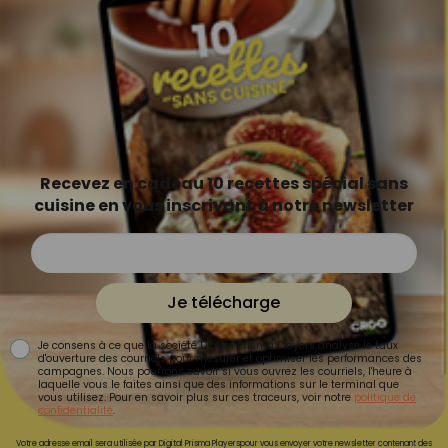
Recevez en cadeau 10 recettes spécial sans
cuisine en vous inscrivant à notre newsletter
Je télécharge
Je consens à ce que la société Digital Prisma Players analyse le taux
d'ouverture des courriels pour mesurer et optimiser les performances des
campagnes. Nous pourrons savoir si vous ouvrez les courriels, l'heure à
laquelle vous le faites ainsi que des informations sur le terminal que
vous utilisez. Pour en savoir plus sur ces traceurs, voir notre
politique de
confidentialité
.
Votre adresse email sera utilisée par Digital Prisma Playerspour vous envoyer votre newsletter contenant des