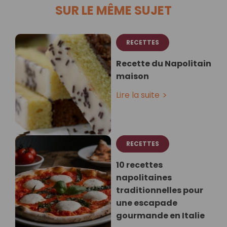
SUR LE MÊME SUJET
RECETTES
Recette du Napolitain
maison
Lire la suite
RECETTES
10 recettes
napolitaines
traditionnelles pour
une escapade
gourmande en Italie