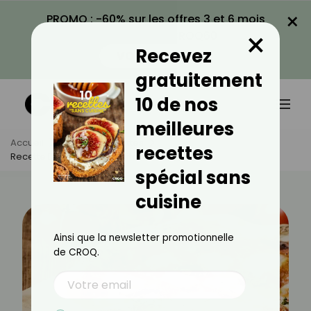
×
PROMO : -60% sur les offres 3 et 6 mois
×
avec le code CROQ60
Recevez
VOIR LA PROMO
gratuitement
10 de nos
meilleures
Accueil
Actus
Recettes
recettes
Recette De La Pizza Napolitaine
spécial sans
cuisine
Ainsi que la newsletter promotionnelle
de CROQ.