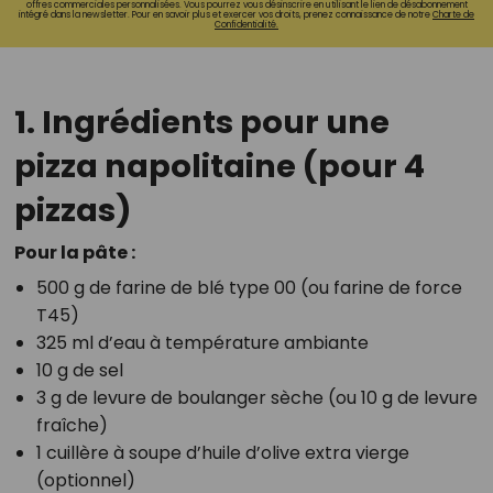
offres commerciales personnalisées. Vous pourrez vous désinscrire en utilisant le lien de désabonnement
intégré dans la newsletter. Pour en savoir plus et exercer vos droits, prenez connaissance de notre
Charte de
Confidentialité.
1. Ingrédients pour une
pizza napolitaine (pour 4
pizzas)
Pour la pâte :
500 g de farine de blé type 00 (ou farine de force
T45)
325 ml d’eau à température ambiante
10 g de sel
3 g de levure de boulanger sèche (ou 10 g de levure
fraîche)
1 cuillère à soupe d’huile d’olive extra vierge
(optionnel)