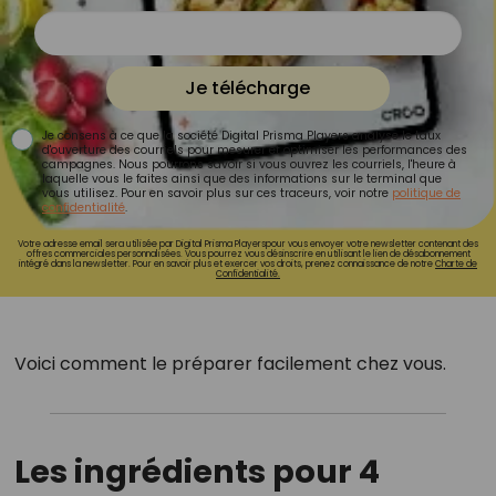
Je télécharge
Je consens à ce que la société Digital Prisma Players analyse le taux
d'ouverture des courriels pour mesurer et optimiser les performances des
campagnes. Nous pourrons savoir si vous ouvrez les courriels, l'heure à
laquelle vous le faites ainsi que des informations sur le terminal que
vous utilisez. Pour en savoir plus sur ces traceurs, voir notre
politique de
confidentialité
.
Votre adresse email sera utilisée par Digital Prisma Playerspour vous envoyer votre newsletter contenant des
offres commerciales personnalisées. Vous pourrez vous désinscrire en utilisant le lien de désabonnement
intégré dans la newsletter. Pour en savoir plus et exercer vos droits, prenez connaissance de notre
Charte de
Confidentialité.
Voici comment le préparer facilement chez vous.
Les ingrédients pour 4