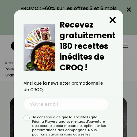
×
PROMO : -60% sur les offres 3 et 6 mois
×
avec le code CROQ60
Recevez
VOIR LA PROMO
gratuitement
180 recettes
inédites de
Accueil
Actus
Recettes
CROQ !
Poulet Crousty : La Recette Croustillante Qui Régale Petits Et
Grands
Ainsi que la newsletter promotionnelle
de CROQ.
Je consens à ce que la société Digital
Prisma Players analyse le taux d'ouverture
des courriels pour mesurer et optimiser les
performances des campagnes. Nous
pourrons savoir si vous ouvrez les