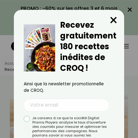
×
PROMO : -60% sur les offres 3 et 6 mois
×
avec le code CROQ60
Recevez
VOIR LA PROMO
gratuitement
180 recettes
inédites de
Accueil
Actus
Recettes
CROQ !
Recette De Tenders De Courgette
Ainsi que la newsletter promotionnelle
de CROQ.
Je consens à ce que la société Digital
Prisma Players analyse le taux d'ouverture
des courriels pour mesurer et optimiser les
performances des campagnes. Nous
pourrons savoir si vous ouvrez les