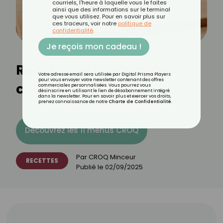
courriels, l'heure à laquelle vous le faites
ainsi que des informations sur le terminal
que vous utilisez. Pour en savoir plus sur
ces traceurs, voir notre
politique de
confidentialité
.
Je reçois mon cadeau !
Recette de tenders de
Votre adresse email sera utilisée par Digital Prisma Players
pour vous envoyer votre newsletter contenant des offres
courgette
commerciales personnalisées. Vous pourrez vous
désinscrire en utilisant le lien de désabonnement intégré
dans la newsletter. Pour en savoir plus et exercer vos droits,
prenez connaissance de notre
Charte de Confidentialité
.
Découvrez les 11 menus CROQ
Par
CROQ Minceur
RECETTES
Publié le
02/09/2025