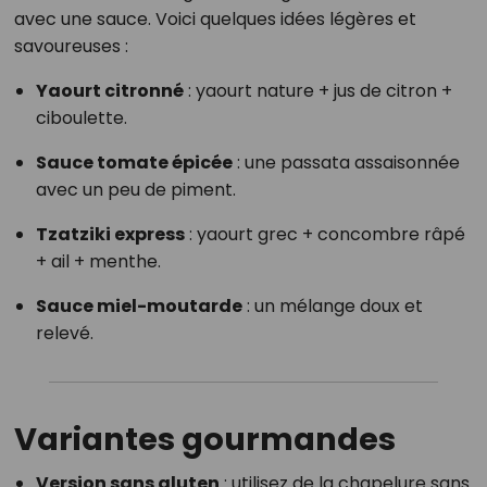
avec une sauce. Voici quelques idées légères et
savoureuses :
Yaourt citronné
: yaourt nature + jus de citron +
ciboulette.
Sauce tomate épicée
: une passata assaisonnée
avec un peu de piment.
Tzatziki express
: yaourt grec + concombre râpé
+ ail + menthe.
Sauce miel-moutarde
: un mélange doux et
relevé.
Variantes gourmandes
Version sans gluten
: utilisez de la chapelure sans