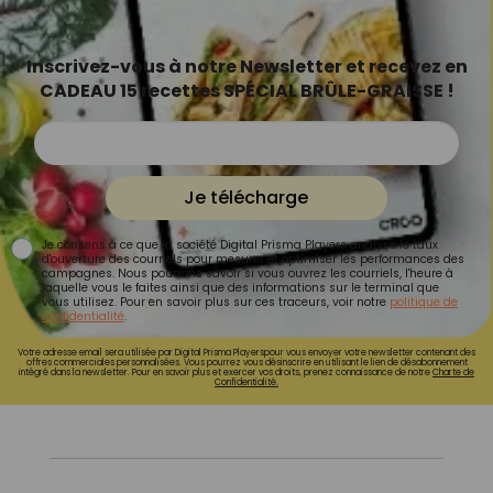
Inscrivez-vous à notre Newsletter et recevez en
CADEAU 15 recettes SPÉCIAL BRÛLE-GRAISSE !
Je télécharge
Je consens à ce que la société Digital Prisma Players analyse le taux
d'ouverture des courriels pour mesurer et optimiser les performances des
campagnes. Nous pourrons savoir si vous ouvrez les courriels, l'heure à
laquelle vous le faites ainsi que des informations sur le terminal que
vous utilisez. Pour en savoir plus sur ces traceurs, voir notre
politique de
confidentialité
.
Votre adresse email sera utilisée par Digital Prisma Playerspour vous envoyer votre newsletter contenant des
offres commerciales personnalisées. Vous pourrez vous désinscrire en utilisant le lien de désabonnement
intégré dans la newsletter. Pour en savoir plus et exercer vos droits, prenez connaissance de notre
Charte de
Confidentialité.