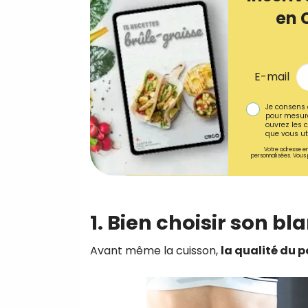
en 
E-mail
Je consens 
pour mesure
ouvrez les c
que vous uti
Votre adresse em
personnalisées. Vous 
1. Bien choisir son bl
Avant même la cuisson,
la qualité du p