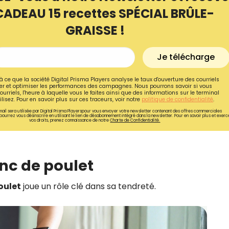
CADEAU 15 recettes SPÉCIAL BRÛLE-
GRAISSE !
Je télécharge
à ce que la société Digital Prisma Players analyse le taux d'ouverture des courriels
r et optimiser les performances des campagnes. Nous pourrons savoir si vous
ourriels, l'heure à laquelle vous le faites ainsi que des informations sur le terminal
lisez. Pour en savoir plus sur ces traceurs, voir notre
politique de confidentialité
.
ail sera utilisée par Digital Prisma Playerspour vous envoyer votre newsletter contenant des offres commerciales
pourrez vous désinscrire en utilisant le lien de désabonnement intégré dans la newsletter. Pour en savoir plus et exerc
vos droits, prenez connaissance de notre
Charte de Confidentialité.
anc de poulet
Recevez gratuitemen
recettes inédites de
oulet
joue un rôle clé dans sa tendreté.
!
Ainsi que la newsletter promotio