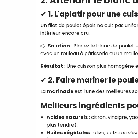
2. Attendrir le blanc
✔ 1. L'aplatir pour une cu
Un filet de poulet épais ne cuit pas uni
intérieur encore cru.
👉
Solution
: Placez le blanc de poulet 
avec un rouleau à pâtisserie ou un maille
Résultat
: Une cuisson plus homogène e
✔ 2. Faire mariner le poul
La
marinade
est l’une des meilleures so
Meilleurs ingrédients po
Acides naturels
: citron, vinaigre, ya
plus tendre).
Huiles végétales
: olive, colza ou s