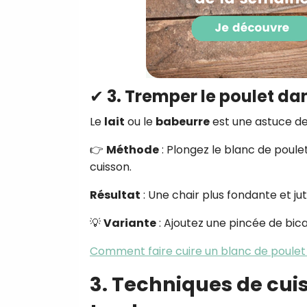
✔ 3. Tremper le poulet dan
Le
lait
ou le
babeurre
est une astuce de
👉
Méthode
: Plongez le blanc de poule
cuisson.
Résultat
: Une chair plus fondante et ju
💡
Variante
: Ajoutez une pincée de bic
Comment faire cuire un blanc de poulet po
3. Techniques de cui