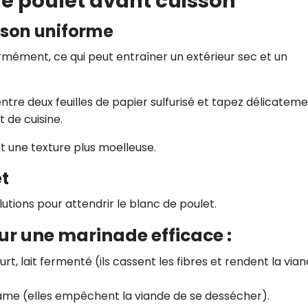
 de poulet avant cuisson
isson uniforme
formément, ce qui peut entraîner un extérieur sec et un
entre deux feuilles de papier sulfurisé et tapez délicatem
t de cuisine.
t une texture plus moelleuse.
et
lutions pour attendrir le blanc de poulet.
ur une marinade efficace :
ourt, lait fermenté (ils cassent les fibres et rendent la via
ésame (elles empêchent la viande de se dessécher).