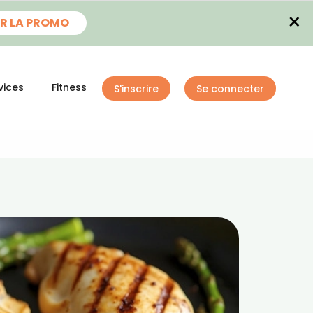
×
R LA PROMO
vices
Fitness
S'inscrire
Se connecter