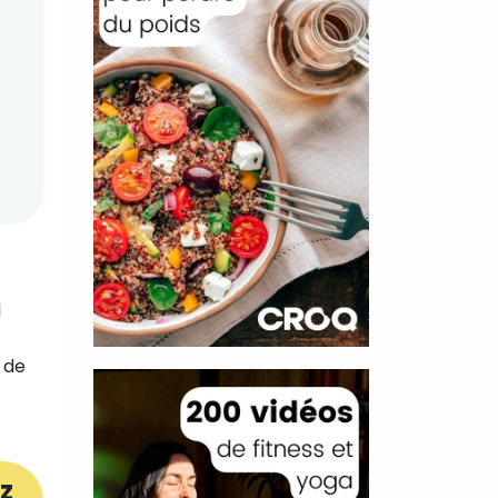
l
 de
z