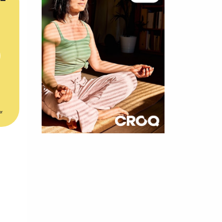
er
×
t 180
 CROQ
nnelle de