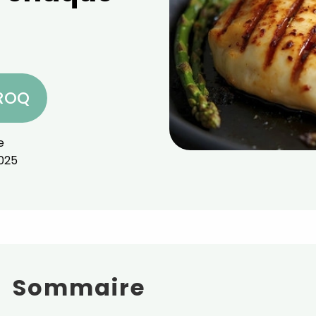
CROQ
e
025
Sommaire