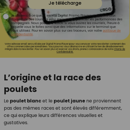
Je télécharge
Je consens à ce que la société Digital Prisma Players analyse le taux
d'ouverture des courriels pour mesurer et optimiser les performances des
campagnes. Nous pourrons savoir si vous ouvrez les courriels, l'heure à
laquelle vous le faites ainsi que des informations sur le terminal que
vous utilisez. Pour en savoir plus sur ces traceurs, voir notre
politique de
confidentialité
.
Votre adresse email sera utilisée par Digital Prisma Playerspour vous envoyer votre newsletter contenant des
offres commerciales personnalisées. Vous pourrez vous désinscrire en utilisant le lien de désabonnement
intégré dans la newsletter. Pour en savoir plus et exercer vos droits, prenez connaissance de notre
Charte de
Confidentialité.
L’origine et la race des
poulets
Le
poulet blanc
et le
poulet jaune
ne proviennent
pas des mêmes races et sont élevés différemment,
ce qui explique leurs différences visuelles et
gustatives.