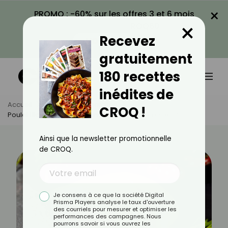
×
PROMO : -60% sur les offres 3 et 6 mois
×
avec le code CROQ60
Recevez
VOIR LA PROMO
gratuitement
180 recettes
inédites de
Accueil
Actus
Alimentation
CROQ !
Poulet Blanc Vs Poulet Jaune : Quelles Différences ?
Ainsi que la newsletter promotionnelle
de CROQ.
Je consens à ce que la société Digital
Prisma Players analyse le taux d'ouverture
des courriels pour mesurer et optimiser les
performances des campagnes. Nous
pourrons savoir si vous ouvrez les