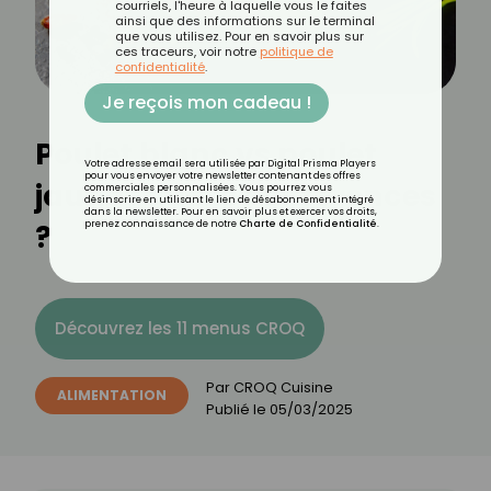
courriels, l'heure à laquelle vous le faites
ainsi que des informations sur le terminal
que vous utilisez. Pour en savoir plus sur
ces traceurs, voir notre
politique de
confidentialité
.
Je reçois mon cadeau !
Poulet blanc vs poulet
Votre adresse email sera utilisée par Digital Prisma Players
pour vous envoyer votre newsletter contenant des offres
jaune : quelles différences
commerciales personnalisées. Vous pourrez vous
désinscrire en utilisant le lien de désabonnement intégré
dans la newsletter. Pour en savoir plus et exercer vos droits,
?
prenez connaissance de notre
Charte de Confidentialité
.
Découvrez les 11 menus CROQ
Par
CROQ Cuisine
ALIMENTATION
Publié le
05/03/2025