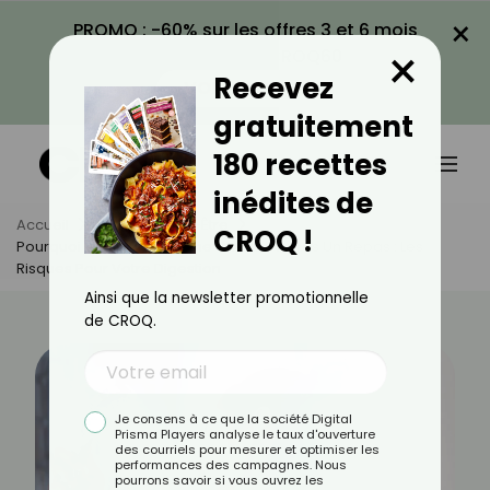
×
PROMO : -60% sur les offres 3 et 6 mois
×
avec le code CROQ60
Recevez
VOIR LA PROMO
gratuitement
180 recettes
inédites de
Accueil
Actus
Bien-Être
CROQ !
Pourquoi Éviter Une Douche Chaude Après Un Repas : Les
Risques Pour Votre Digestion
Ainsi que la newsletter promotionnelle
de CROQ.
Je consens à ce que la société Digital
Prisma Players analyse le taux d'ouverture
des courriels pour mesurer et optimiser les
performances des campagnes. Nous
pourrons savoir si vous ouvrez les