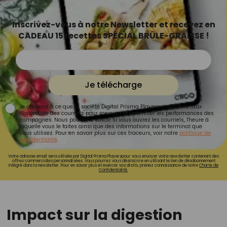
Inscrivez-vous à notre Newsletter et recevez en
CADEAU 15 recettes SPÉCIAL BRÛLE-GRAISSE !
Je télécharge
Je consens à ce que la société Digital Prisma Players analyse le taux
d'ouverture des courriels pour mesurer et optimiser les performances des
campagnes. Nous pourrons savoir si vous ouvrez les courriels, l'heure à
laquelle vous le faites ainsi que des informations sur le terminal que
vous utilisez. Pour en savoir plus sur ces traceurs, voir notre
politique de
confidentialité
.
Votre adresse email sera utilisée par Digital Prisma Playerspour vous envoyer votre newsletter contenant des
offres commerciales personnalisées. Vous pourrez vous désinscrire en utilisant le lien de désabonnement
intégré dans la newsletter. Pour en savoir plus et exercer vos droits, prenez connaissance de notre
Charte de
Confidentialité.
Impact sur la digestion