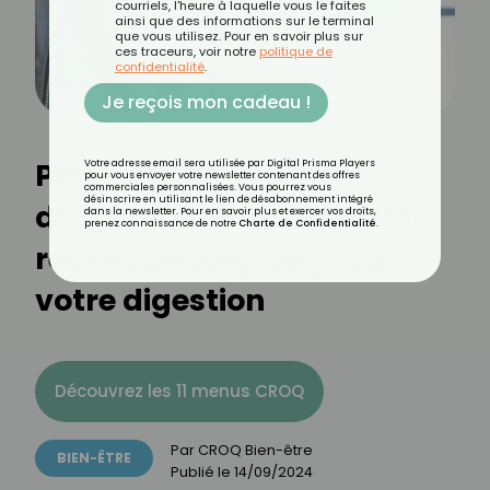
courriels, l'heure à laquelle vous le faites
ainsi que des informations sur le terminal
que vous utilisez. Pour en savoir plus sur
ces traceurs, voir notre
politique de
confidentialité
.
Je reçois mon cadeau !
Pourquoi éviter une
Votre adresse email sera utilisée par Digital Prisma Players
pour vous envoyer votre newsletter contenant des offres
commerciales personnalisées. Vous pourrez vous
désinscrire en utilisant le lien de désabonnement intégré
douche chaude après un
dans la newsletter. Pour en savoir plus et exercer vos droits,
prenez connaissance de notre
Charte de Confidentialité
.
repas : les risques pour
votre digestion
Découvrez les 11 menus CROQ
Par
CROQ Bien-être
BIEN-ÊTRE
Publié le
14/09/2024