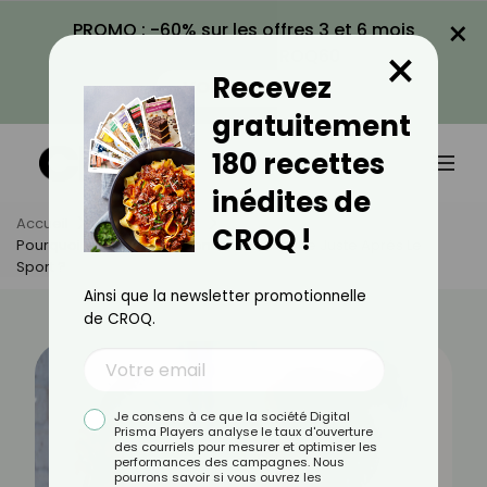
×
PROMO : -60% sur les offres 3 et 6 mois
×
avec le code CROQ60
Recevez
VOIR LA PROMO
gratuitement
180 recettes
inédites de
Accueil
Actus
Sport
CROQ !
Pourquoi Il Ne Faut Pas Prendre Sa Douche Juste Après Le
Sport ?
Ainsi que la newsletter promotionnelle
de CROQ.
Je consens à ce que la société Digital
Prisma Players analyse le taux d'ouverture
des courriels pour mesurer et optimiser les
performances des campagnes. Nous
pourrons savoir si vous ouvrez les