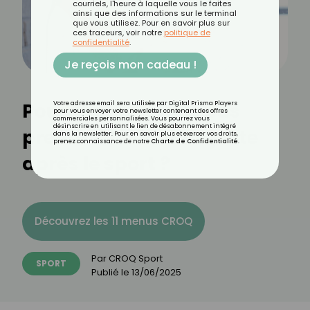
courriels, l'heure à laquelle vous le faites
ainsi que des informations sur le terminal
que vous utilisez. Pour en savoir plus sur
ces traceurs, voir notre
politique de
confidentialité
.
Je reçois mon cadeau !
Pourquoi il ne faut pas
Votre adresse email sera utilisée par Digital Prisma Players
pour vous envoyer votre newsletter contenant des offres
commerciales personnalisées. Vous pourrez vous
désinscrire en utilisant le lien de désabonnement intégré
prendre sa douche juste
dans la newsletter. Pour en savoir plus et exercer vos droits,
prenez connaissance de notre
Charte de Confidentialité
.
après le sport ?
Découvrez les 11 menus CROQ
Par
CROQ Sport
SPORT
Publié le
13/06/2025