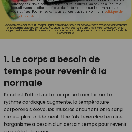
d'ouverture des courriels pour mesurer et optimiser les performances des
campagnes. Nous pourrons savoir si vous ouvrez les courriels, l'heure à
laquelle vous le faites ainsi que des informations sur le terminal que
vous utilisez. Pour en savoir plus sur ces traceurs, voir notre
politique de
confidentialité
.
Votre adresse email sera utilisée par Digital Prisma Playerspour vous envoyer votre newsletter contenant des
offres commerciales personnalisées. Vous pourrez vous désinscrire en utilisant le lien de désabonnement
intégré dans la newsletter. Pour en savoir plus et exercer vos droits, prenez connaissance de notre
Charte de
Confidentialité.
1. Le corps a besoin de
temps pour revenir à la
normale
Pendant l’effort, notre corps se transforme. Le
rythme cardiaque augmente, la température
corporelle s’élève, les muscles chauffent et le sang
circule plus rapidement. Une fois l’exercice terminé,
l’organisme a besoin d’un certain temps pour revenir
à son état de repos.